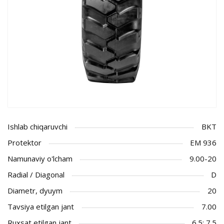
Ishlab chiqaruvchi
BKT
Protektor
EM 936
Namunaviy o'lcham
9.00-20
Radial / Diagonal
D
Diametr, dyuym
20
Tavsiya etilgan jant
7.00
Ruxsat etilgan jant
6.5; 7.5