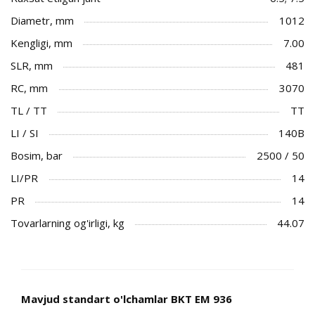
Diametr, mm
1012
Kengligi, mm
7.00
SLR, mm
481
RC, mm
3070
TL / TT
TT
LI / SI
140B
Bosim, bar
2500 / 50
LI/PR
14
PR
14
Tovarlarning og'irligi, kg
44.07
Mavjud standart o'lchamlar BKT EM 936