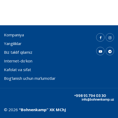
Kompaniya
Yangiliklar
Biz taklif qilamiz
Internet-do'kon
Kafolat va sifat
Bog'lanish uchun ma'lumotlar
+998 91 794 03 30
info@bohnenkamp.uz
© 2026
"Bohnenkamp” ХК MChJ