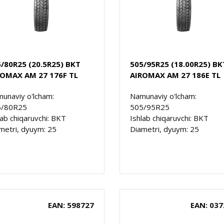
/80R25 (20.5R25) BKT
505/95R25 (18.00R25) BK
ROMAX AM 27 176F TL
AIROMAX AM 27 186E TL
unaviy o'lcham:
Namunaviy o'lcham:
5/80R25
505/95R25
lab chiqaruvchi: BKT
Ishlab chiqaruvchi: BKT
metri, dyuym: 25
Diametri, dyuym: 25
EAN: 598727
EAN: 037