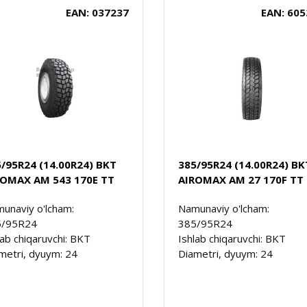
EAN: 037237
EAN: 605
/95R24 (14.00R24) BKT
385/95R24 (14.00R24) BK
ROMAX AM 543 170E TT
AIROMAX AM 27 170F TT
unaviy o'lcham:
Namunaviy o'lcham:
5/95R24
385/95R24
lab chiqaruvchi: BKT
Ishlab chiqaruvchi: BKT
metri, dyuym: 24
Diametri, dyuym: 24