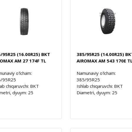
/95R25 (16.00R25) BKT
385/95R25 (14.00R25) BK
ROMAX AM 27 174F TL
AIROMAX AM 543 170E T
unaviy o'lcham:
Namunaviy o'lcham:
5/95R25
385/95R25
lab chiqaruvchi: BKT
Ishlab chiqaruvchi: BKT
metri, dyuym: 25
Diametri, dyuym: 25