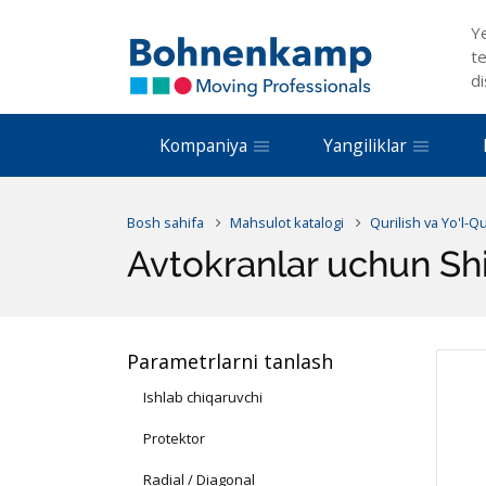
Y
te
di
Kompaniya
Yangiliklar
Bosh sahifa
Mahsulot katalogi
Qurilish va Yo'l-Q
Avtokranlar uchun Sh
Parametrlarni tanlash
Ishlab chiqaruvchi
Protektor
Radial / Diagonal