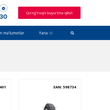
Qo'ng'iroqni buyurtma qilish
 30
n ma'lumotlar
Yana
401
EAN: 598734