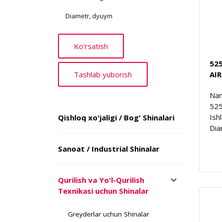
Diametr, dyuym
525
AI
Nam
52
Ish
Qishloq xo'jaligi / Bog' Shinalari
Dia
Sanoat / Industrial Shinalar
Qurilish va Yo'l-Qurilish
Texnikasi uchun Shinalar
Greyderlar uchun Shinalar