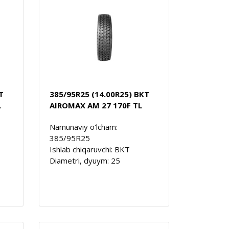
T
385/95R25 (14.00R25) BKT
L
AIROMAX AM 27 170F TL
Namunaviy o'lcham:
385/95R25
Ishlab chiqaruvchi: BKT
Diametri, dyuym: 25