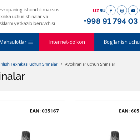
evropaning ishonchli maxsus
UZ
RU
xnika uchun shinalar va
+998 91 794 03
sklarni yetkazib beruvchisi
Mahsulotlar
Internet-do'kon
Bog'lanish uchu
urilish Texnikasi uchun Shinalar
Avtokranlar uchun Shinalar
inalar
EAN: 035167
EAN: 605