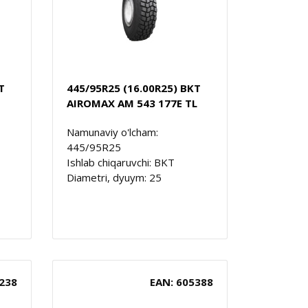
T
445/95R25 (16.00R25) BKT
AIROMAX AM 543 177E TL
Namunaviy o'lcham:
445/95R25
Ishlab chiqaruvchi: BKT
Diametri, dyuym: 25
238
EAN: 605388