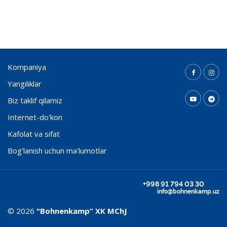
Kompaniya
Yangiliklar
Biz taklif qilamiz
Internet-do'kon
Kafolat va sifat
Bog'lanish uchun ma'lumotlar
+998 91 794 03 30
info@bohnenkamp.uz
© 2026
"Bohnenkamp” ХК MChJ