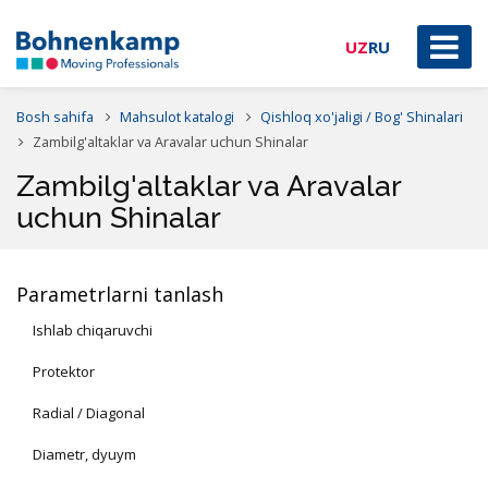
UZ
RU
Bosh sahifa
Mahsulot katalogi
Qishloq xo'jaligi / Bog' Shinalari
Zambilg'altaklar va Aravalar uchun Shinalar
Zambilg'altaklar va Aravalar
uchun Shinalar
Parametrlarni tanlash
Ishlab chiqaruvchi
Protektor
Radial / Diagonal
Diametr, dyuym