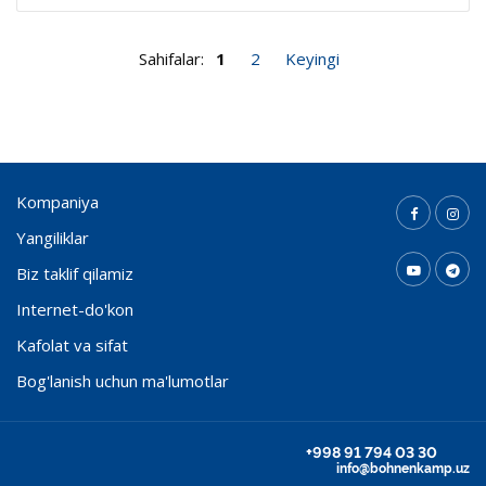
Sahifalar:
1
2
Keyingi
Kompaniya
Yangiliklar
Biz taklif qilamiz
Internet-do'kon
Kafolat va sifat
Bog'lanish uchun ma'lumotlar
+998 91 794 03 30
info@bohnenkamp.uz