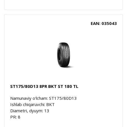
EAN: 035043
ST175/80D13 8PR BKT ST 180 TL
Namunaviy o'lcham: ST175/80D13
Ishlab chiqaruvchi: BKT
Diametri, dyuym: 13
PR: 8