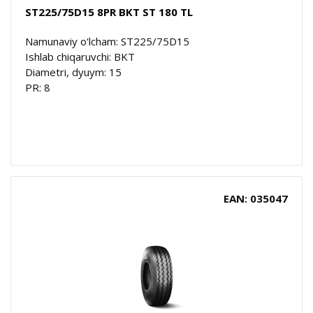
ST225/75D15 8PR BKT ST 180 TL
Namunaviy o'lcham: ST225/75D15
Ishlab chiqaruvchi: BKT
Diametri, dyuym: 15
PR: 8
EAN: 035047