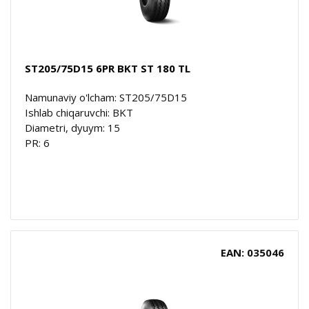
ST205/75D15 6PR BKT ST 180 TL
Namunaviy o'lcham: ST205/75D15
Ishlab chiqaruvchi: BKT
Diametri, dyuym: 15
PR: 6
EAN: 035046