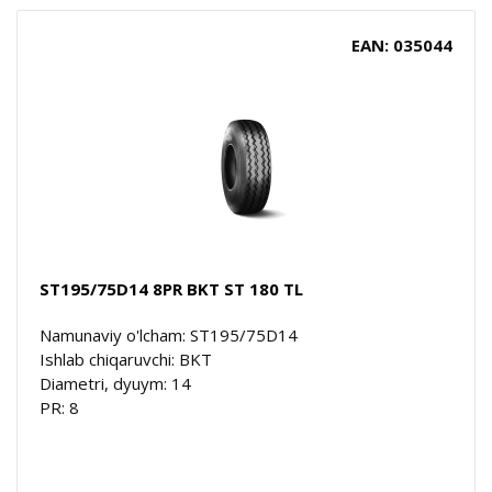
EAN: 035044
ST195/75D14 8PR BKT ST 180 TL
Namunaviy o'lcham: ST195/75D14
Ishlab chiqaruvchi: BKT
Diametri, dyuym: 14
PR: 8