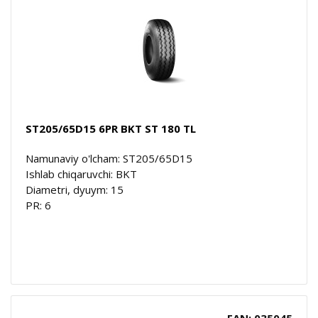
ST205/65D15 6PR BKT ST 180 TL
Namunaviy o'lcham: ST205/65D15
Ishlab chiqaruvchi: BKT
Diametri, dyuym: 15
PR: 6
EAN: 035045