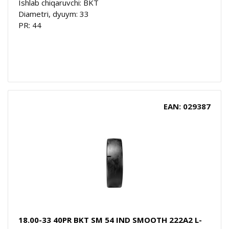
Ishlab chiqaruvchi: BKT
Diametri, dyuym: 33
PR: 44
EAN: 029387
18.00-33 40PR BKT SM 54 IND SMOOTH 222A2 L-