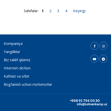
Sahifalar:
1
2
3
4
Keyingi
Kompaniya
Yangiliklar
Biz taklif qilamiz
Internet-do'kon
Kafolat va sifat
Bog'lanish uchun ma'lumotlar
+998 91 794 03 30
info@bohnenkamp.uz