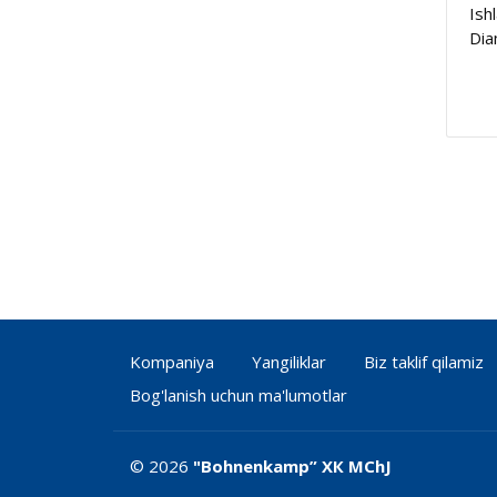
Ish
Dia
Kompaniya
Yangiliklar
Biz taklif qilamiz
Bog'lanish uchun ma'lumotlar
© 2026
"Bohnenkamp” ХК MChJ