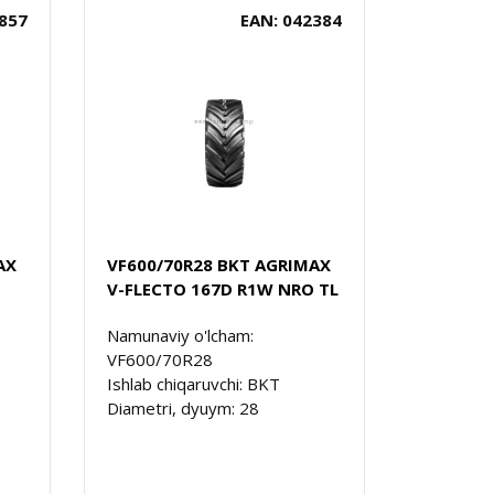
857
EAN: 042384
AX
VF600/70R28 BKT AGRIMAX
V-FLECTO 167D R1W NRO TL
Namunaviy o'lcham:
VF600/70R28
Ishlab chiqaruvchi: BKT
Diametri, dyuym: 28