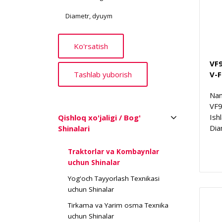
Diametr, dyuym
VF
V-
Nam
VF
Ish
Qishloq xo'jaligi / Bog'
Dia
Shinalari
Traktorlar va Kombaynlar
uchun Shinalar
Yog'och Tayyorlash Texnikasi
uchun Shinalar
Tirkama va Yarim osma Texnika
uchun Shinalar