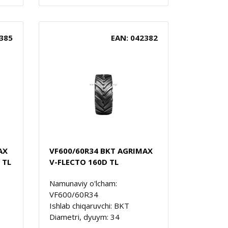
385
EAN: 042382
AX
VF600/60R34 BKT AGRIMAX
 TL
V-FLECTO 160D TL
Namunaviy o'lcham:
VF600/60R34
Ishlab chiqaruvchi: BKT
Diametri, dyuym: 34