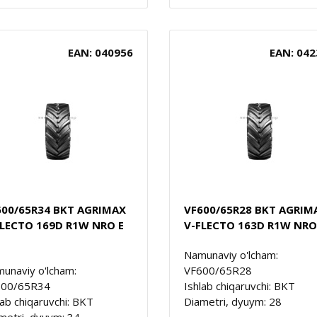
EAN: 040956
EAN: 042
600/65R34 BKT AGRIMAX
VF600/65R28 BKT AGRIM
FLECTO 169D R1W NRO E
V-FLECTO 163D R1W NRO
Namunaviy o'lcham:
unaviy o'lcham:
VF600/65R28
600/65R34
Ishlab chiqaruvchi: BKT
lab chiqaruvchi: BKT
Diametri, dyuym: 28