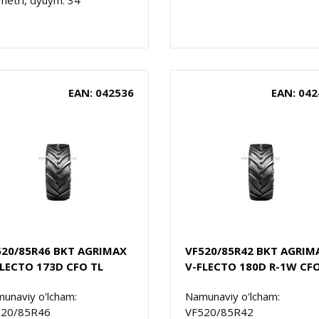
metri, dyuym: 34
EAN: 042536
EAN: 042
520/85R46 BKT AGRIMAX
VF520/85R42 BKT AGRIM
FLECTO 173D CFO TL
V-FLECTO 180D R-1W CFO
unaviy o'lcham:
Namunaviy o'lcham:
520/85R46
VF520/85R42