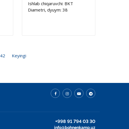
Ishlab chiqaruvchi: BKT
Diametri, dyuym: 38
42
Keyingi
+998 91 794 03 30
info@bohnenkamp.uz