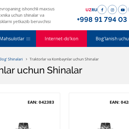
evropaning ishonchli maxsus
UZ
RU
xnika uchun shinalar va
+998 91 794 03
sklarni yetkazib beruvchisi
Mahsulotlar
Internet-do'kon
Bog'lanish uchu
 Bog' Shinalari
Traktorlar va Kombaynlar uchun Shinalar
nlar uchun Shinalar
EAN: 042383
EAN: 042