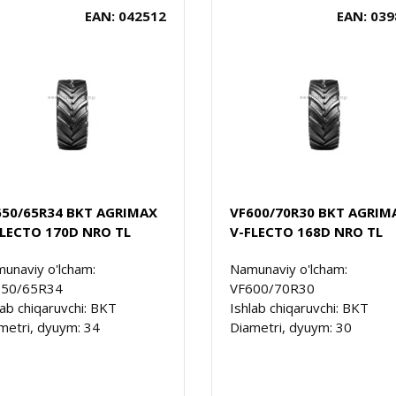
EAN: 042512
EAN: 039
650/65R34 BKT AGRIMAX
VF600/70R30 BKT AGRIM
FLECTO 170D NRO TL
V-FLECTO 168D NRO TL
unaviy o'lcham:
Namunaviy o'lcham:
650/65R34
VF600/70R30
lab chiqaruvchi: BKT
Ishlab chiqaruvchi: BKT
metri, dyuym: 34
Diametri, dyuym: 30