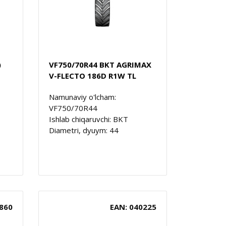
)
VF750/70R44 BKT AGRIMAX
V-FLECTO 186D R1W TL
Namunaviy o'lcham:
VF750/70R44
Ishlab chiqaruvchi: BKT
Diametri, dyuym: 44
860
EAN: 040225