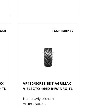
468
EAN: 040277
AX
VF480/80R38 BKT AGRIMAX
 TL
V-FLECTO 166D R1W NRO TL
Namunaviy o'lcham:
VF480/80R38