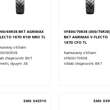
900/60R38 BKT AGRIMAX
VF800/70R38 (800/70R38
FLECTO 187D R1W NRO TL
BKT AGRIMAX V-FLECTO
187D CFO TL
unaviy o'lcham:
900/60R38
Namunaviy o'lcham:
lab chiqaruvchi: BKT
VF800/70R38
metri, dyuym: 38
Ishlab chiqaruvchi: BKT
EAN: 042510
EAN: 039