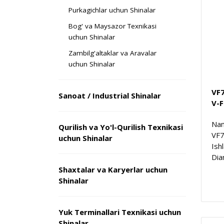
Purkagichlar uchun Shinalar
Bog' va Maysazor Texnikasi
uchun Shinalar
Zambilg'altaklar va Aravalar
uchun Shinalar
VF
Sanoat / Industrial Shinalar
V-
Nam
Qurilish va Yo'l-Qurilish Texnikasi
VF
uchun Shinalar
Ish
Dia
Shaxtalar va Karyerlar uchun
Shinalar
Yuk Terminallari Texnikasi uchun
Shinalar