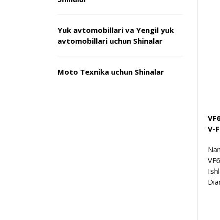
Yuk avtomobillari va Yengil yuk
avtomobillari uchun Shinalar
Moto Texnika uchun Shinalar
VF
V-
Nam
VF
Ish
Dia