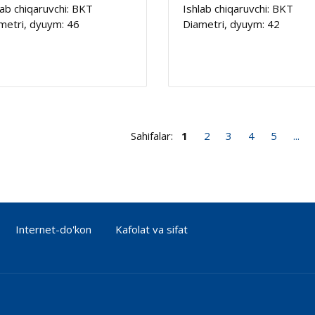
lab chiqaruvchi: BKT
Ishlab chiqaruvchi: BKT
metri, dyuym: 46
Diametri, dyuym: 42
Sahifalar:
1
2
3
4
5
...
Internet-do'kon
Kafolat va sifat