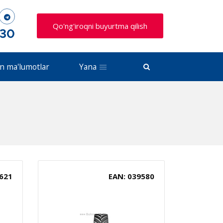
Qo'ng'iroqni buyurtma qilish
 30
n ma'lumotlar
Yana
621
EAN: 039580