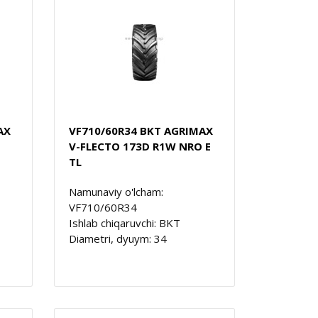
AX
VF710/60R34 BKT AGRIMAX
V-FLECTO 173D R1W NRO E
TL
Namunaviy o'lcham:
VF710/60R34
Ishlab chiqaruvchi: BKT
Diametri, dyuym: 34