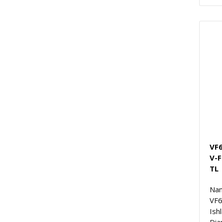
VF
V-
TL
Nam
VF
Ish