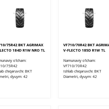
710/75R42 BKT AGRIMAX
VF710/70R42 BKT AGRIM
FLECTO 184D R1W NRO TL
V-FLECTO 185D R1W TL
unaviy o'lcham:
Namunaviy o'lcham:
710/75R42
VF710/70R42
lab chiqaruvchi: BKT
Ishlab chiqaruvchi: BKT
metri, dyuym: 42
Diametri, dyuym: 42