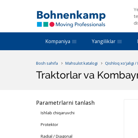
Y
te
di
Kompaniya
Yangiliklar
Bosh sahifa
Mahsulot katalogi
Qishloq xo'jaligi /
Traktorlar va Kombay
Parametrlarni tanlash
Ishlab chiqaruvchi
Protektor
Radial / Diagonal