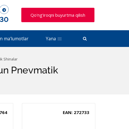
Qo'ng'iroqni buyurtma qilish
 30
n ma'lumotlar
Yana
ik Shinalar
hun Pnevmatik
764
EAN: 272733