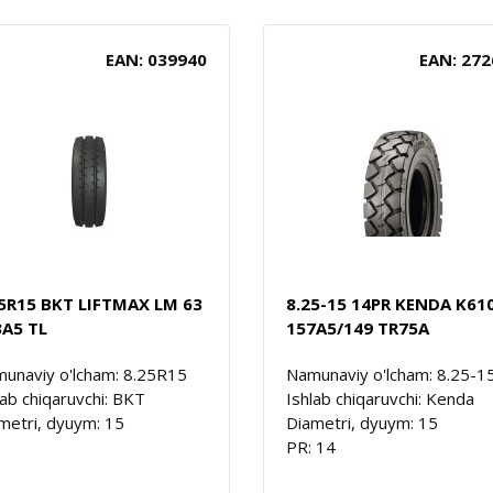
EAN: 039940
EAN: 272
25R15 BKT LIFTMAX LM 63
8.25-15 14PR KENDA K61
3A5 TL
157A5/149 TR75A
unaviy o'lcham: 8.25R15
Namunaviy o'lcham: 8.25-1
lab chiqaruvchi: BKT
Ishlab chiqaruvchi: Kenda
metri, dyuym: 15
Diametri, dyuym: 15
PR: 14