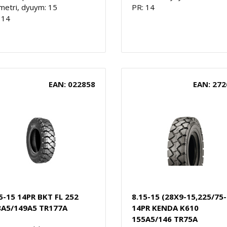
metri, dyuym: 15
PR: 14
 14
EAN: 022858
EAN: 272
5-15 14PR BKT FL 252
8.15-15 (28X9-15,225/75-
8A5/149A5 TR177A
14PR KENDA K610
155A5/146 TR75A