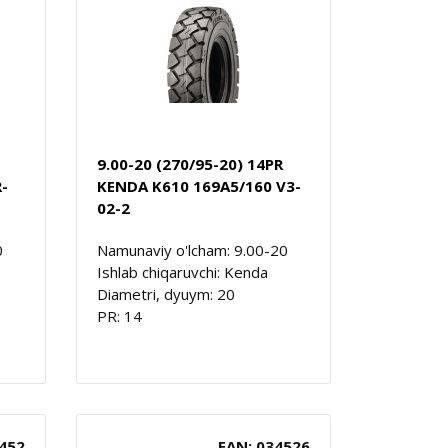
9.00-20 (270/95-20) 14PR
-
KENDA K610 169A5/160 V3-
02-2
0
Namunaviy o'lcham: 9.00-20
Ishlab chiqaruvchi: Kenda
Diametri, dyuym: 20
PR: 14
452
EAN: 034526