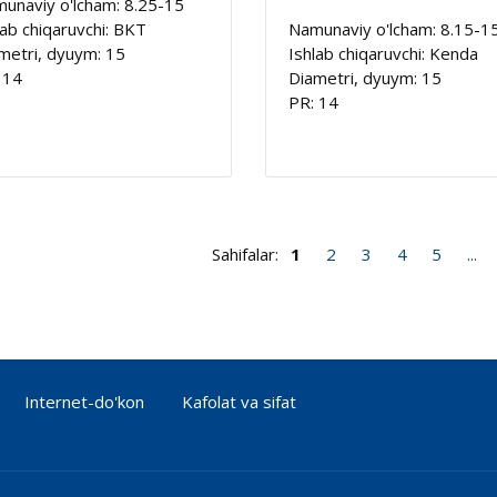
unaviy o'lcham: 8.25-15
lab chiqaruvchi: BKT
Namunaviy o'lcham: 8.15-1
metri, dyuym: 15
Ishlab chiqaruvchi: Kenda
 14
Diametri, dyuym: 15
PR: 14
Sahifalar:
1
2
3
4
5
...
Internet-do'kon
Kafolat va sifat