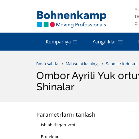
Y
te
di
Kompaniya
Yangiliklar
Bosh sahifa
Mahsulot katalogi
Sanoat / Industria
Ombor Ayrili Yuk ort
Shinalar
Parametrlarni tanlash
Ishlab chiqaruvchi
Protektor