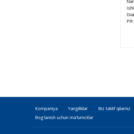
Nam
Ish
Dia
PR:
Kompaniya
Yangiliklar
Biz taklif qilamiz
Bog'lanish uchun ma'lumotlar