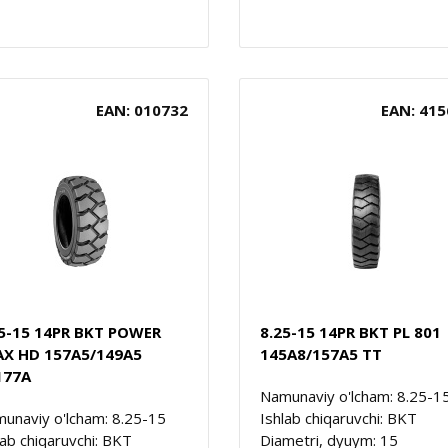
EAN: 010732
EAN: 415
25-15 14PR BKT POWER
8.25-15 14PR BKT PL 801
AX HD 157A5/149A5
145A8/157A5 TT
177A
Namunaviy o'lcham: 8.25-1
unaviy o'lcham: 8.25-15
Ishlab chiqaruvchi: BKT
lab chiqaruvchi: BKT
Diametri, dyuym: 15