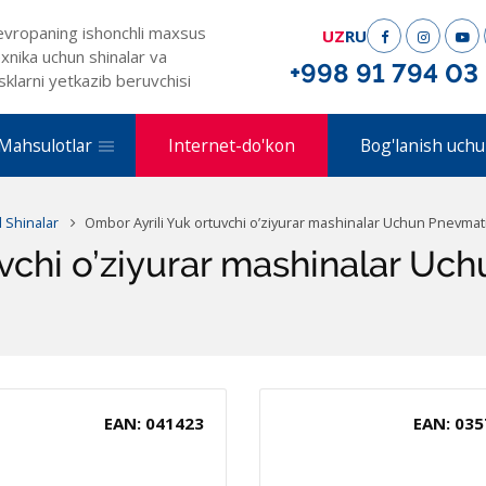
evropaning ishonchli maxsus
UZ
RU
xnika uchun shinalar va
+998 91 794 03
sklarni yetkazib beruvchisi
Mahsulotlar
Internet-do'kon
Bog'lanish uchu
l Shinalar
Ombor Ayrili Yuk ortuvchi o’ziyurar mashinalar Uchun Pnevmat
uvchi o’ziyurar mashinalar Uc
EAN: 041423
EAN: 035