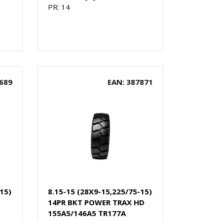
PR: 14
689
EAN: 387871
15)
8.15-15 (28X9-15,225/75-15)
14PR BKT POWER TRAX HD
155A5/146A5 TR177A