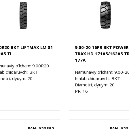
00R20 BKT LIFTMAX LM 81
9.00-20 16PR BKT POWER
0A5 TL
TRAX HD 171A5/162A5 TR
177A
unaviy o'lcham: 9.00R20
lab chiqaruvchi: BKT
Namunaviy o'lcham: 9.00-2
metri, dyuym: 20
Ishlab chiqaruvchi: BKT
Diametri, dyuym: 20
PR: 16
EAN: 023852
EAN: 023