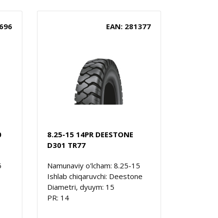
696
EAN: 281377
0
8.25-15 14PR DEESTONE
D301 TR77
5
Namunaviy o'lcham: 8.25-15
Ishlab chiqaruvchi: Deestone
Diametri, dyuym: 15
PR: 14