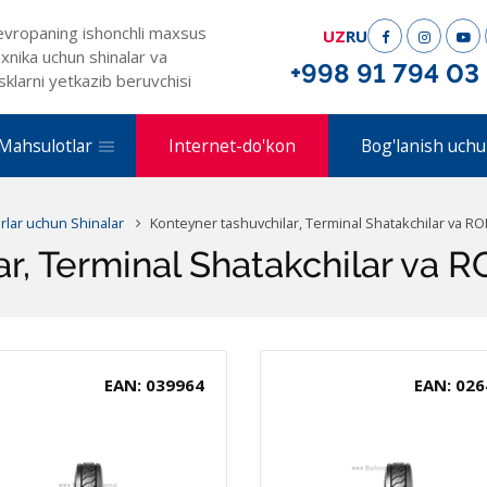
evropaning ishonchli maxsus
UZ
RU
xnika uchun shinalar va
+998 91 794 03
sklarni yetkazib beruvchisi
Mahsulotlar
Internet-do'kon
Bog'lanish uchu
erlar uchun Shinalar
Konteyner tashuvchilar, Terminal Shatakchilar va R
ar, Terminal Shatakchilar va 
EAN: 039964
EAN: 026