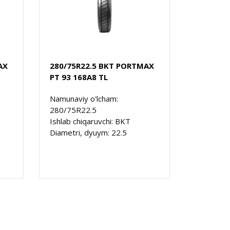
AX
280/75R22.5 BKT PORTMAX
PT 93 168A8 TL
Namunaviy o'lcham:
280/75R22.5
Ishlab chiqaruvchi: BKT
Diametri, dyuym: 22.5