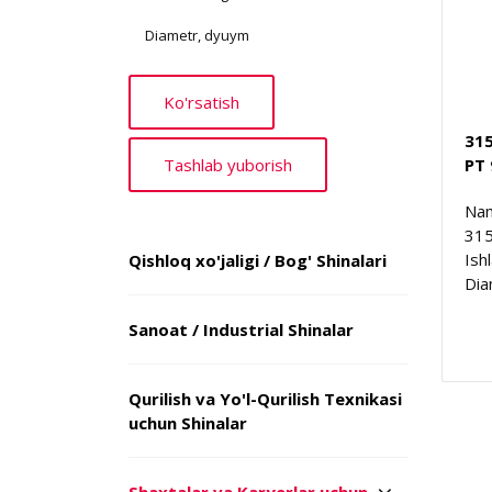
Diametr, dyuym
31
PT 
Nam
315
Ish
Qishloq xo'jaligi / Bog' Shinalari
Dia
Sanoat / Industrial Shinalar
Qurilish va Yo'l-Qurilish Texnikasi
uchun Shinalar