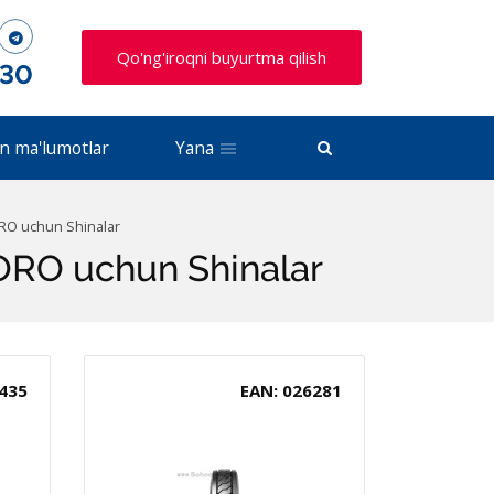
Qo'ng'iroqni buyurtma qilish
 30
n ma'lumotlar
Yana
ORO uchun Shinalar
RORO uchun Shinalar
435
EAN: 026281