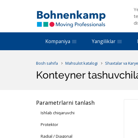
Y
te
di
Kompaniya
Yangiliklar
Bosh sahifa
Mahsulot katalogi
Shaxtalar va Kary
Konteyner tashuvchil
Parametrlarni tanlash
Ishlab chiqaruvchi
Protektor
Radial / Diagonal