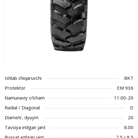
Ishlab chiqaruvchi
BKT
Protektor
EM 936
Namunaviy o'lcham
11.00-20
Radial / Diagonal
D
Diametr, dyuym
20
Tavsiya etilgan jant
8.00
Ruxsat etilgan jant
7.5 / 8.5