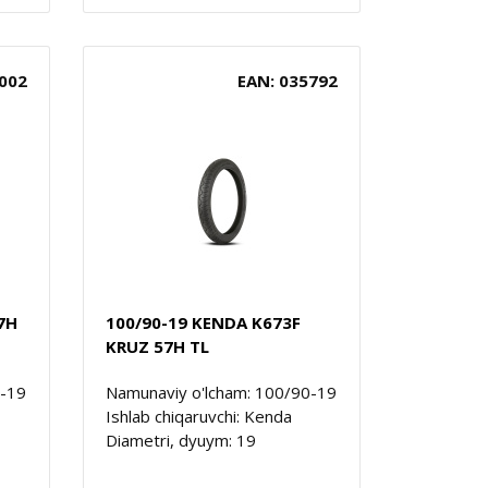
002
EAN: 035792
7H
100/90-19 KENDA K673F
KRUZ 57H TL
0-19
Namunaviy o'lcham: 100/90-19
Ishlab chiqaruvchi: Kenda
Diametri, dyuym: 19