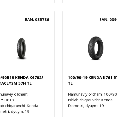
EAN: 035786
EAN: 039
0/90B19 KENDA K6702F
100/90-19 KENDA K761 5
TACLYSM 57H TL
TL
unaviy o'lcham:
Namunaviy o'lcham: 100/9
0/90B19
Ishlab chiqaruvchi: Kenda
lab chiqaruvchi: Kenda
Diametri, dyuym: 19
metri, dyuym: 19