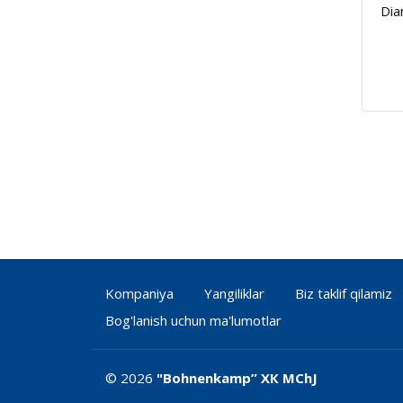
Dia
Kompaniya
Yangiliklar
Biz taklif qilamiz
Bog'lanish uchun ma'lumotlar
© 2026
"Bohnenkamp” ХК MChJ