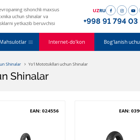
evropaning ishonchli maxsus
UZ
RU
xnika uchun shinalar va
+998 91 794 03
sklarni yetkazib beruvchisi
Mahsulotlar
Internet-do'kon
Bog'lanish uchu
un Shinalar
Yo'l Mototsikllari uchun Shinalar
un Shinalar
EAN: 024556
EAN: 039