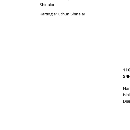
Shinalar
Kartinglar uchun Shinalar
11
54
Nam
Ish
Dia