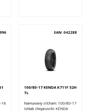
996
EAN: 042288
61
100/80-17 KENDA K711F 52H
TL
0-16
Namunaviy o'lcham: 100/80-17
Ishlab chiqaruvchi: KENDA