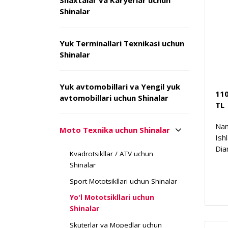
Shaxtalar va Karyerlar uchun
Shinalar
Yuk Terminallari Texnikasi uchun
Shinalar
Yuk avtomobillari va Yengil yuk
11
avtomobillari uchun Shinalar
TL
Nam
Moto Texnika uchun Shinalar
Ish
Dia
Kvadrotsikllar / ATV uchun
Shinalar
Sport Mototsikllari uchun Shinalar
Yo'l Mototsikllari uchun
Shinalar
Skuterlar va Mopedlar uchun