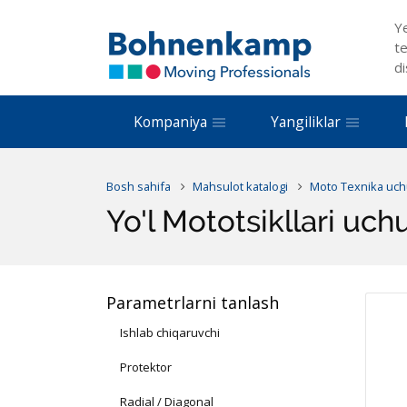
Y
te
di
Kompaniya
Yangiliklar
Bosh sahifa
Mahsulot katalogi
Moto Texnika uch
Yo'l Mototsikllari uch
Parametrlarni tanlash
Ishlab chiqaruvchi
Protektor
Radial / Diagonal