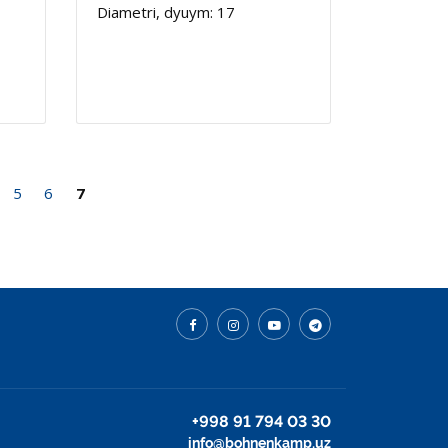
Diametri, dyuym: 17
5
6
7
+998 91 794 03 30
info@bohnenkamp.uz