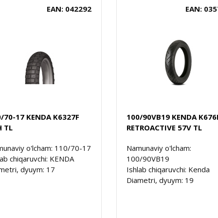
EAN: 042292
EAN: 035
0/70-17 KENDA K6327F
100/90VB19 KENDA K676
H TL
RETROACTIVE 57V TL
unaviy o'lcham: 110/70-17
Namunaviy o'lcham:
lab chiqaruvchi: KENDA
100/90VB19
metri, dyuym: 17
Ishlab chiqaruvchi: Kenda
Diametri, dyuym: 19