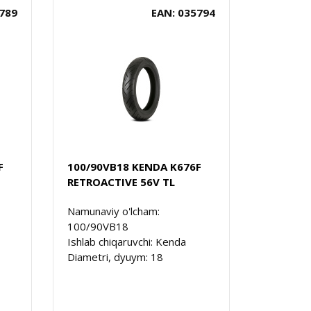
789
EAN: 035794
F
100/90VB18 KENDA K676F
RETROACTIVE 56V TL
Namunaviy o'lcham:
100/90VB18
Ishlab chiqaruvchi: Kenda
Diametri, dyuym: 18