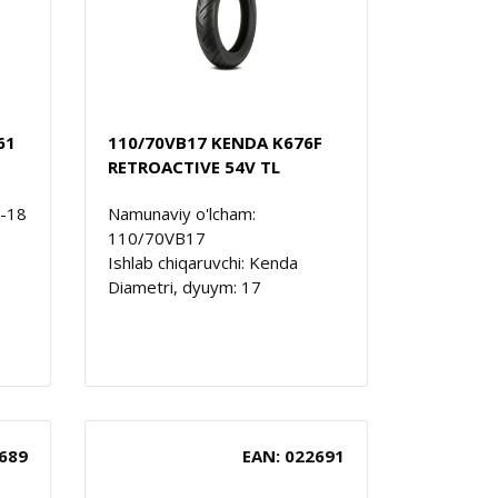
61
110/70VB17 KENDA K676F
RETROACTIVE 54V TL
0-18
Namunaviy o'lcham:
110/70VB17
Ishlab chiqaruvchi: Kenda
Diametri, dyuym: 17
689
EAN: 022691