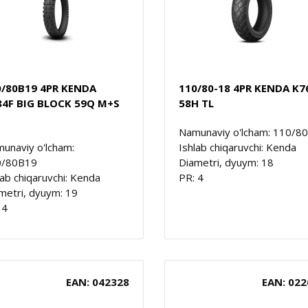
0/80B19 4PR KENDA
110/80-18 4PR KENDA K7
84F BIG BLOCK 59Q M+S
58H TL
Namunaviy o'lcham: 110/8
unaviy o'lcham:
Ishlab chiqaruvchi: Kenda
0/80B19
Diametri, dyuym: 18
lab chiqaruvchi: Kenda
PR: 4
metri, dyuym: 19
 4
EAN: 042328
EAN: 022