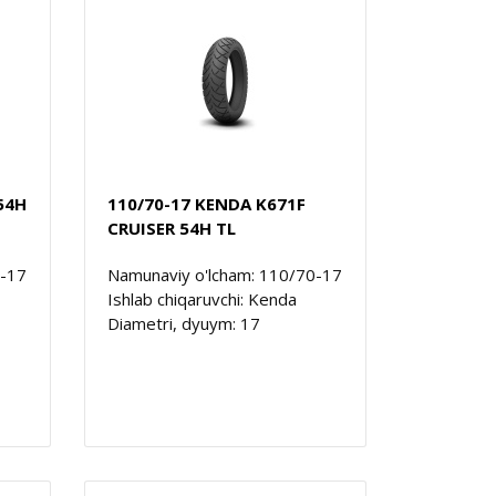
54H
110/70-17 KENDA K671F
CRUISER 54H TL
0-17
Namunaviy o'lcham: 110/70-17
Ishlab chiqaruvchi: Kenda
Diametri, dyuym: 17