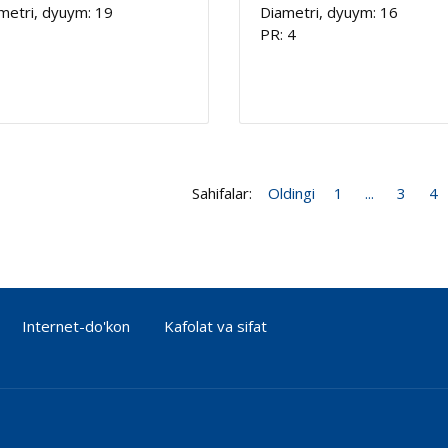
metri, dyuym: 19
Diametri, dyuym: 16
PR: 4
Sahifalar:
Oldingi
1
...
3
4
Internet-do'kon
Kafolat va sifat