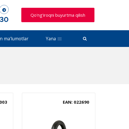
Qo'ng'iroqni buyurtma qilish
 30
n ma'lumotlar
Yana
003
EAN: 022690