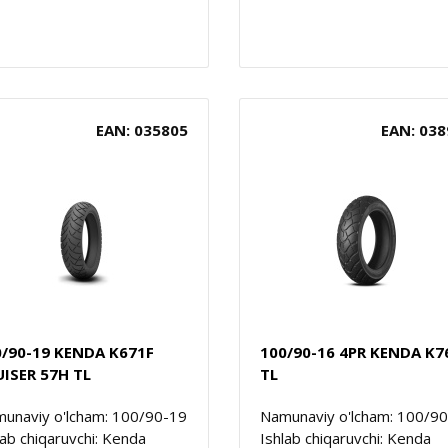
EAN: 035805
EAN: 038
0/90-19 KENDA K671F
100/90-16 4PR KENDA K7
ISER 57H TL
TL
unaviy o'lcham: 100/90-19
Namunaviy o'lcham: 100/9
lab chiqaruvchi: Kenda
Ishlab chiqaruvchi: Kenda