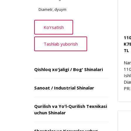
Diametr, dyuym
11
K7
TL
Nam
11
Qishloq xo'jaligi / Bog' Shinalari
Ish
Dia
Sanoat / Industrial Shinalar
PR:
Qurilish va Yo'l-Qurilish Texnikasi
uchun Shinalar