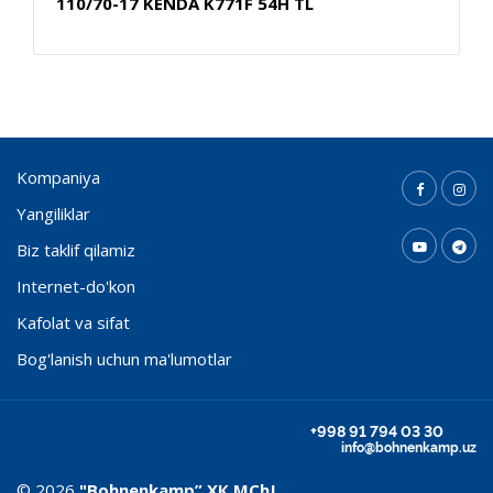
110/70-17 KENDA K771F 54H TL
Kompaniya
Yangiliklar
Biz taklif qilamiz
Internet-do'kon
Kafolat va sifat
Bog'lanish uchun ma'lumotlar
+998 91 794 03 30
info@bohnenkamp.uz
© 2026
"Bohnenkamp” ХК MChJ