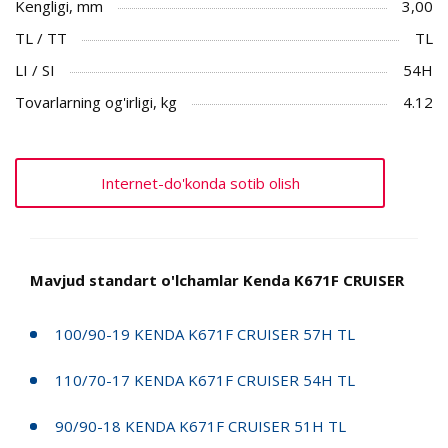
Kengligi, mm
3,00
TL / TT
TL
LI / SI
54H
Tovarlarning og'irligi, kg
4.12
Internet-do'konda sotib olish
Mavjud standart o'lchamlar Kenda K671F CRUISER
100/90-19 KENDA K671F CRUISER 57H TL
110/70-17 KENDA K671F CRUISER 54H TL
90/90-18 KENDA K671F CRUISER 51H TL