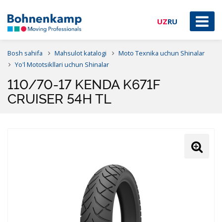
UZ
RU
Bosh sahifa
Mahsulot katalogi
Moto Texnika uchun Shinalar
Yo'l Mototsikllari uchun Shinalar
110/70-17 KENDA K671F
CRUISER 54H TL