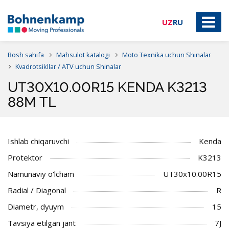
UZ
RU
Bosh sahifa
Mahsulot katalogi
Moto Texnika uchun Shinalar
Kvadrotsikllar / ATV uchun Shinalar
UT30X10.00R15 KENDA K3213
88M TL
Ishlab chiqaruvchi
Kenda
Protektor
K3213
Namunaviy o'lcham
UT30x10.00R15
Radial / Diagonal
R
Diametr, dyuym
15
Tavsiya etilgan jant
7J