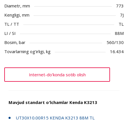
Diametr, mm
773
Kengligi, mm
7J
TL / TT
TL
LI / SI
88M
Bosim, bar
560/130
Tovarlarning og'irligi, kg
16.434
Internet-do'konda sotib olish
Mavjud standart o'lchamlar Kenda K3213
UT30X10.00R15 KENDA K3213 88M TL