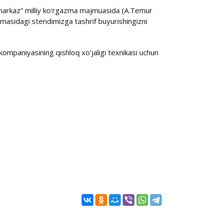
markaz” milliy ko‘rgazma majmuasida (A.Temur
masidagi stendimizga tashrif buyurishingizni
mpaniyasining qishloq xo‘jaligi texnikasi uchun