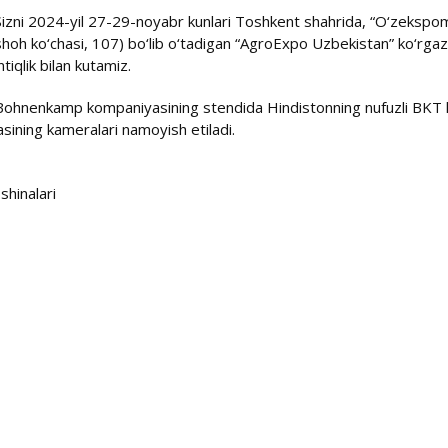
Sizni 2024-yil 27-29-noyabr kunlari Toshkent shahrida, “O‘zekspo
shoh ko‘chasi, 107) bo‘lib o‘tadigan “AgroExpo Uzbekistan” ko‘rgaz
ntiqlik bilan kutamiz.
Bohnenkamp kompaniyasining stendida Hindistonning nufuzli BKT ko
sining kameralari namoyish etiladi.
hinalari