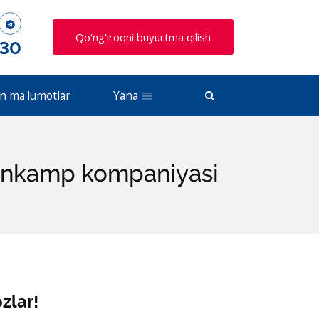
Qo'ng'iroqni buyurtma qilish
 30
n ma'lumotlar
Yana
enkamp kompaniyasi
zlar!