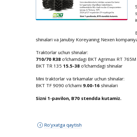
i
shinalari va Janubiy Koreyaning Nexen kompaniya
Traktorlar uchun shinalar:
710/70 R38
o‘lchamdagi BKT Agrimax RT 765M s
BKT TR 135
15.5-38
o‘lchamdagi shinalar
Mini traktorlar va tirkamalar uchun shinalar:
BKT TF 9090 o‘lchami
9.00-16
shinalari
Sizni 1-pavilon, B70 stendda kutamiz.
Ro'yxatga qaytish