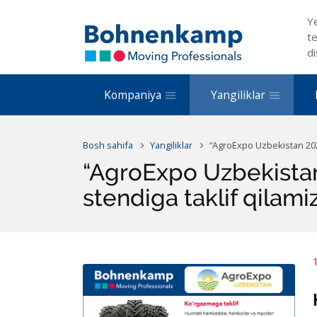
Y
te
di
Kompaniya
Yangiliklar
Bosh sahifa
Yangiliklar
“AgroExpo Uzbekistan 202
“AgroExpo Uzbekista
stendiga taklif qilami