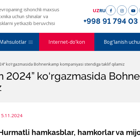
evropaning ishonchli maxsus
UZ
RU
xnika uchun shinalar va
+998 91 794 03
sklarni yetkazib beruvchisi
Mahsulotlar
Internet-do'kon
Bog'lanish uchu
4” ko‘rgazmasida Bohnenkamp kompaniyasi stendiga taklif qilamiz
n 2024” ko‘rgazmasida Bohn
z
15.11.2024
Hurmatli hamkasblar, hamkorlar va mijo