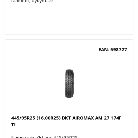
Diametri, dyuym: 25
EAN: 598727
445/95R25 (16.00R25) BKT AIROMAX AM 27 174F
TL
Namunaviy o'lcham: 445/95R25