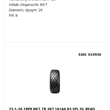
Ishlab chiqaruvchi: BKT
Diametri, dyuym: 26
PR: 8
EAN: 034936
23.1-26 18PR BKT TR 387 161A6 R3 SPL DL BEAD