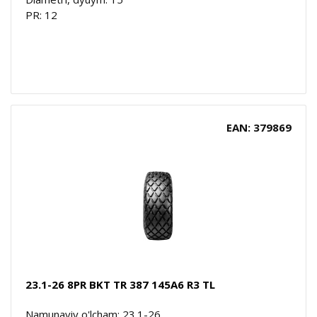
PR: 12
EAN: 379869
23.1-26 8PR BKT TR 387 145A6 R3 TL
Namunaviy o'lcham: 23.1-26