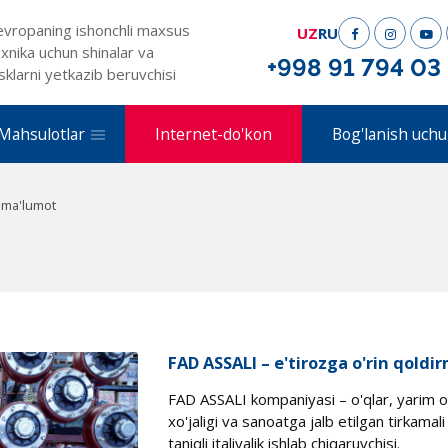
evropaning ishonchli maxsus
UZ
RU
xnika uchun shinalar va
+998 91 794 03
sklarni yetkazib beruvchisi
Mahsulotlar
Internet-do'kon
Bog'lanish uchu
 ma'lumot
FAD ASSALI – e'tirozga o'rin qoldi
FAD ASSALI kompaniyasi – o'qlar, yarim o'
xo'jaligi va sanoatga jalb etilgan tirkama
taniqli italiyalik ishlab chiqaruvchisi.