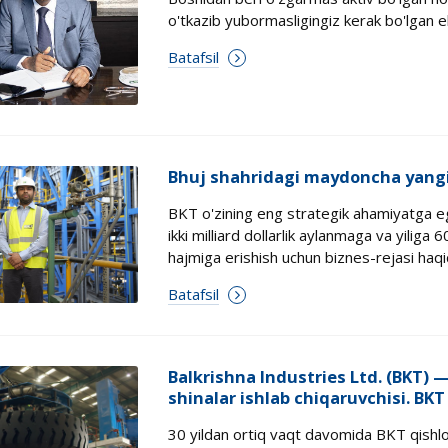
o'tkazib yubormasligingiz kerak bo'lgan e
Batafsil
Bhuj shahridagi maydoncha yangi
BKT o'zining eng strategik ahamiyatga e
ikki milliard dollarlik aylanmaga va yilig
hajmiga erishish uchun biznes-rejasi haq
Batafsil
Balkrishna Industries Ltd. (BKT)
shinalar ishlab chiqaruvchisi. BKT
30 yildan ortiq vaqt davomida BKT qishloq x