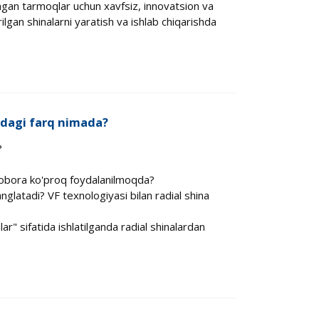
shgan tarmoqlar uchun xavfsiz, innovatsion va
ilgan shinalarni yaratish va ishlab chiqarishda
sidagi farq nimada?
?
 tobora ko'proq foydalanilmoqda?
anglatadi? VF texnologiyasi bilan radial shina
ar" sifatida ishlatilganda radial shinalardan