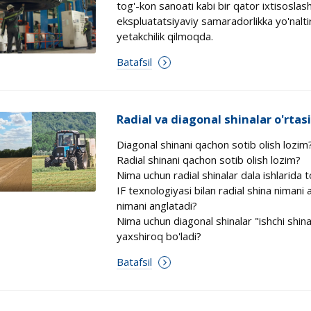
tog'-kon sanoati kabi bir qator ixtisosla
ekspluatatsiyaviy samaradorlikka yo'naltir
yetakchilik qilmoqda.
Batafsil
Radial va diagonal shinalar o'rta
Diagonal shinani qachon sotib olish lozim
Radial shinani qachon sotib olish lozim?
Nima uchun radial shinalar dala ishlarida
IF texnologiyasi bilan radial shina nimani 
nimani anglatadi?
Nima uchun diagonal shinalar "ishchi shinal
yaxshiroq bo'ladi?
Batafsil