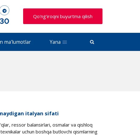
Qo'ng'iroqni buyurtma qilish
 30
n ma'lumotlar
Yana
rmaydigan italyan sifati
qlar, ressor balansirlari, osmalar va qishloq
li texnikalar uchun boshqa butlovchi qismlarning