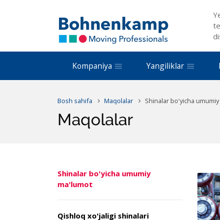
Y
te
di
Kompaniya
Yangiliklar
Bosh sahifa
Maqolalar
Shinalar bo'yicha umumiy
Maqolalar
Shinalar bo'yicha umumiy
ma'lumot
Qishloq xo'jaligi shinalari