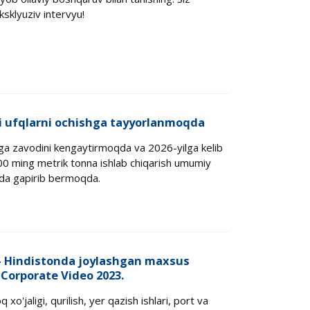
ksklyuziv intervyu!
 ufqlarni ochishga tayyorlanmoqda
ga zavodini kengaytirmoqda va 2026-yilga kelib
a 600 ming metrik tonna ishlab chiqarish umumiy
ida gapirib bermoqda.
 — Hindistonda joylashgan maxsus
 Corporate Video 2023.
o'jaligi, qurilish, yer qazish ishlari, port va