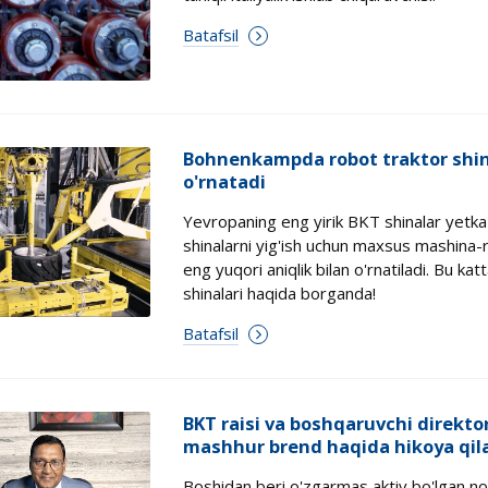
Batafsil
Bohnenkampda robot traktor shina
o'rnatadi
Yevropaning eng yirik BKT shinalar yetk
shinalarni yig'ish uchun maxsus mashina-
eng yuqori aniqlik bilan o'rnatiladi. Bu ka
shinalari haqida borganda!
Batafsil
BKT raisi va boshqaruvchi direkt
mashhur brend haqida hikoya qil
Boshidan beri o'zgarmas aktiv bo'lgan noy