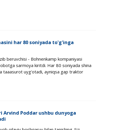
sini har 80 soniyada to'g'inga
azib beruvchisi - Bohnenkamp kompaniyasi
robotga sarmoya kiritdi. Har 80 soniyada shina
tta taaasurot uyg'otadi, ayniqsa gap traktor
ori Arvind Poddar ushbu dunyoga
adi
ob oilaviy boshqaruv bilan tanishing. Siz