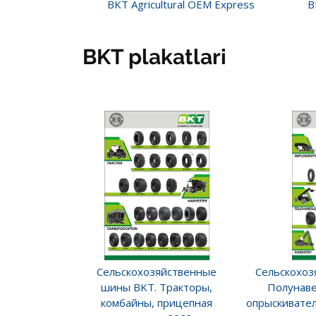
BKT Agricultural OEM Express
B
BKT plakatlari
Сельскохозяйственные
Сельскохоз
шины BKT. Тракторы,
Полунаве
комбайны, прицепная
опрыскивател