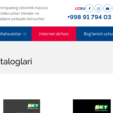
evropaning ishonchli maxsus
UZ
RU
xnika uchun shinalar va
+998 91 794 03
sklarni yetkazib beruvchisi
Mahsulotlar
Internet-do'kon
Bog'lanish uchu
taloglari