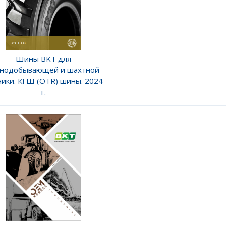
Шины BKT для
рнодобывающей и шахтной
ники. КГШ (OTR) шины. 2024
г.