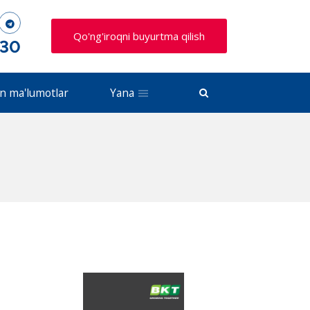
Qo'ng'iroqni buyurtma qilish
 30
n ma'lumotlar
Yana