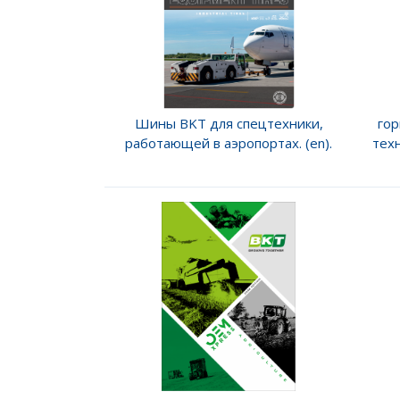
Шины BKT для спецтехники,
го
работающей в аэропортах. (en).
тех