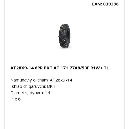
EAN: 039396
AT28X9-14 6PR BKT AT 171 77A8/53F R1W+ TL
Namunaviy o'lcham: AT28x9-14
Ishlab chiqaruvchi: BKT
Diametri, dyuym: 14
PR: 6