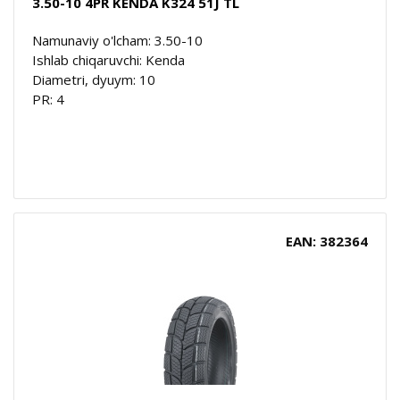
3.50-10 4PR KENDA K324 51J TL
Namunaviy o'lcham: 3.50-10
Ishlab chiqaruvchi: Kenda
Diametri, dyuym: 10
PR: 4
EAN: 382364