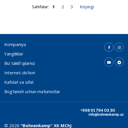
Sahifalar:
1
2
3
Keyingi
Kompaniya
Yangiliklar
Biz taklif qilamiz
Internet-do'kon
Kafolat va sifat
Bog'lanish uchun ma'lumotlar
+998 91 794 03 30
info@bohnenkamp.uz
© 2026
"Bohnenkamp” ХК MChJ