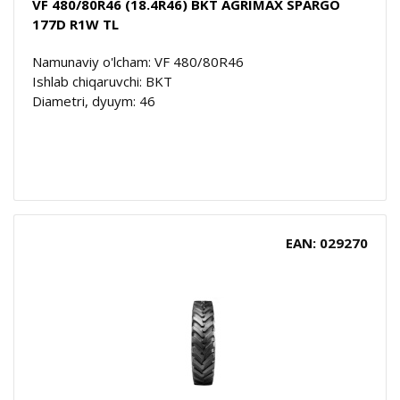
VF 480/80R46 (18.4R46) BKT AGRIMAX SPARGO
177D R1W TL
Namunaviy o'lcham: VF 480/80R46
Ishlab chiqaruvchi: BKT
Diametri, dyuym: 46
EAN: 029270