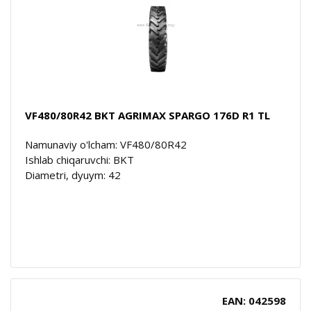
VF480/80R42 BKT AGRIMAX SPARGO 176D R1 TL
Namunaviy o'lcham: VF480/80R42
Ishlab chiqaruvchi: BKT
Diametri, dyuym: 42
EAN: 042598