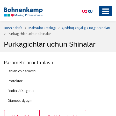
UZ
RU
Bosh sahifa
Mahsulot katalogi
Qishloq xo'jaligi / Bog' Shinalari
Purkagichlar uchun Shinalar
Purkagichlar uchun Shinalar
Parametrlarni tanlash
Ishlab chiqaruvchi
Protektor
Radial / Diagonal
Diametr, dyuym