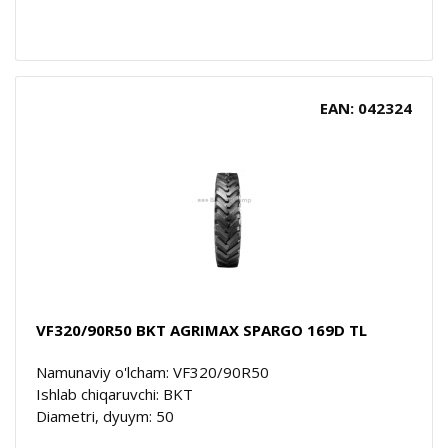
EAN: 042324
VF320/90R50 BKT AGRIMAX SPARGO 169D TL
Namunaviy o'lcham: VF320/90R50
Ishlab chiqaruvchi: BKT
Diametri, dyuym: 50