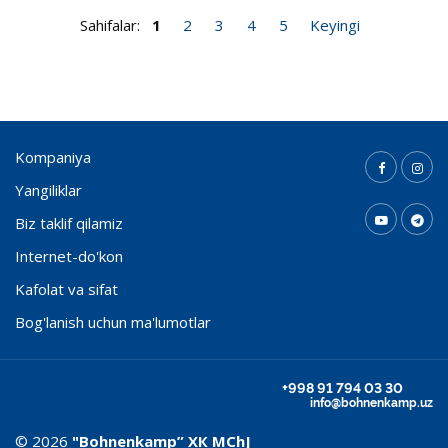
Sahifalar:
1
2
3
4
5
Keyingi
Kompaniya
Yangiliklar
Biz taklif qilamiz
Internet-do'kon
Kafolat va sifat
Bog'lanish uchun ma'lumotlar
+998 91 794 03 30
info@bohnenkamp.uz
© 2026
"Bohnenkamp” ХК MChJ