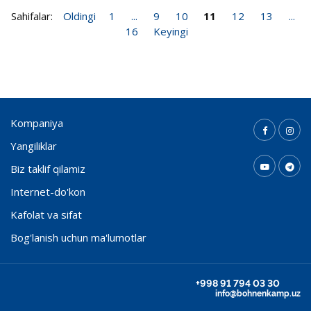
Sahifalar:
Oldingi
1
...
9
10
11
12
13
...
16
Keyingi
Kompaniya
Yangiliklar
Biz taklif qilamiz
Internet-do'kon
Kafolat va sifat
Bog'lanish uchun ma'lumotlar
+998 91 794 03 30
info@bohnenkamp.uz