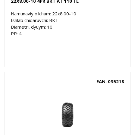
22X8.00-10 4PR BKT AT 110 TL
Namunaviy o'lcham: 22x8.00-10
Ishlab chiqaruvchi: BKT
Diametri, dyuym: 10
PR: 4
EAN: 035218