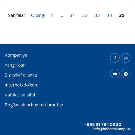
Sahifalar:
Oldingi
1
...
31
32
33
34
35
Kompaniya
Yangiliklar
Biz taklif qilamiz
Internet-do'kon
Kafolat va sifat
Bog'lanish uchun ma'lumotlar
+998 91 794 03 30
info@bohnenkamp.uz