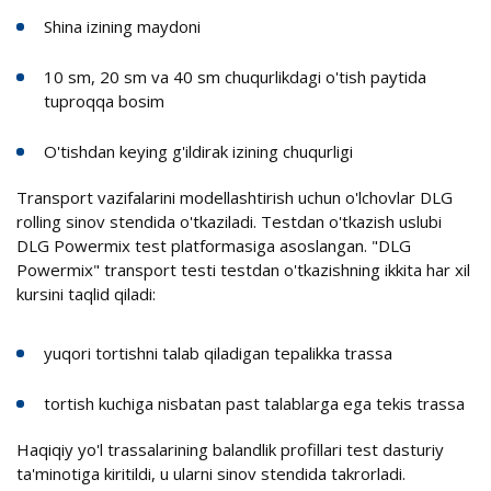
Shina izining maydoni
10 sm, 20 sm va 40 sm chuqurlikdagi o'tish paytida
tuproqqa bosim
O'tishdan keying g'ildirak izining chuqurligi
Transport vazifalarini modellashtirish uchun o'lchovlar DLG
rolling sinov stendida o'tkaziladi. Testdan o'tkazish uslubi
DLG Powermix test platformasiga asoslangan. "DLG
Powermix" transport testi testdan o'tkazishning ikkita har xil
kursini taqlid qiladi:
yuqori tortishni talab qiladigan tepalikka trassa
tortish kuchiga nisbatan past talablarga ega tekis trassa
Haqiqiy yo'l trassalarining balandlik profillari test dasturiy
ta'minotiga kiritildi, u ularni sinov stendida takrorladi.