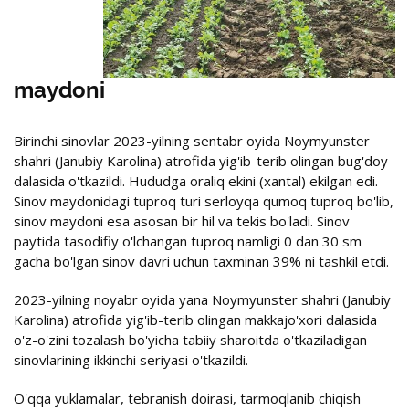
maydoni
Birinchi sinovlar 2023-yilning sentabr oyida Noymyunster
shahri (Janubiy Karolina) atrofida yig'ib-terib olingan bug'doy
dalasida o'tkazildi. Hududga oraliq ekini (xantal) ekilgan edi.
Sinov maydonidagi tuproq turi serloyqa qumoq tuproq bo'lib,
sinov maydoni esa asosan bir hil va tekis bo'ladi. Sinov
paytida tasodifiy o'lchangan tuproq namligi 0 dan 30 sm
gacha bo'lgan sinov davri uchun taxminan 39% ni tashkil etdi.
2023-yilning noyabr oyida yana Noymyunster shahri (Janubiy
Karolina) atrofida yig'ib-terib olingan makkajo'xori dalasida
o'z-o'zini tozalash bo'yicha tabiiy sharoitda o'tkaziladigan
sinovlarining ikkinchi seriyasi o'tkazildi.
O'qqa yuklamalar, tebranish doirasi, tarmoqlanib chiqish