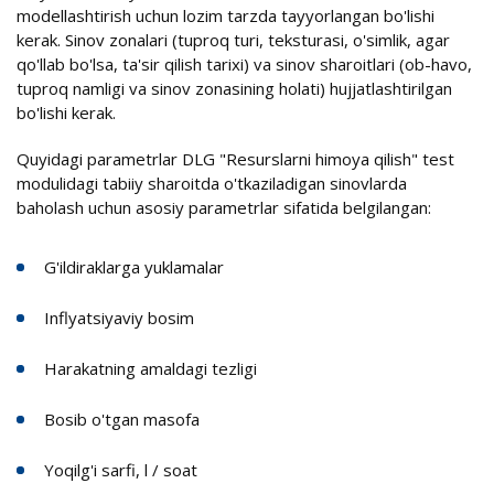
modellashtirish uchun lozim tarzda tayyorlangan bo'lishi
kerak. Sinov zonalari (tuproq turi, teksturasi, o'simlik, agar
qo'llab bo'lsa, ta'sir qilish tarixi) va sinov sharoitlari (ob-havo,
tuproq namligi va sinov zonasining holati) hujjatlashtirilgan
bo'lishi kerak.
Quyidagi parametrlar DLG "Resurslarni himoya qilish" test
modulidagi tabiiy sharoitda o'tkaziladigan sinovlarda
baholash uchun asosiy parametrlar sifatida belgilangan:
G'ildiraklarga yuklamalar
Inflyatsiyaviy bosim
Harakatning amaldagi tezligi
Bosib o'tgan masofa
Yoqilg'i sarfi, l / soat