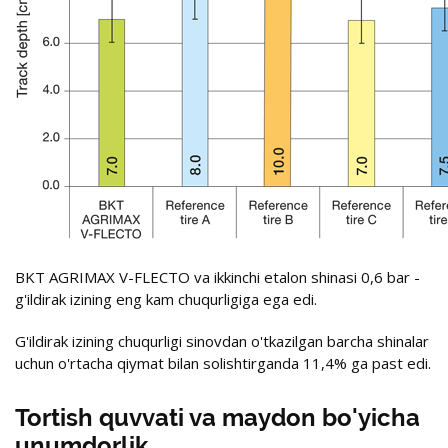
BKT AGRIMAX V-FLECTO va ikkinchi etalon shinasi 0,6 bar -
g'ildirak izining eng kam chuqurligiga ega edi.
G'ildirak izining chuqurligi sinovdan o'tkazilgan barcha shinalar
uchun o'rtacha qiymat bilan solishtirganda 11,4% ga past edi.
Tortish quvvati va maydon bo'yicha
unumdorlik