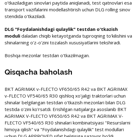
o’tkaziladigan sinovlari paytida aniqlanadi, test qatnovlari esa
transport vazifalarini modellashtirish uchun DLG rolling sinov
stendida o'tkaziladi.
DLG "Foydalanishdagi qulaylik" testdan o'tkazish
moduli
daladan chiqib ketayotganda tuproqning to'kilishini va
shinalarning o'z-o'zini tozalash xususiyatlarini tekshiradi.
Boshqa mezonlar testdan o'tkazilmagan.
Qisqacha baholash
BKT AGRIMAX v-FLECTO VF650/65 R42 va BKT AGRIMAX
v-FLECTO VF540/65 R30 qishloq xo'jaligi traktorlari uchun
shinalar belgilangan testdan o'tkazish mezonlari bilan DLG
testida o'zini ko'rsatdi. Erishilgan natijalarga asoslanib BKT
AGRIMAX V-FLECTO VF650/65 R42 va BKT AGRIMAX V-
FLECTO VF540/65 R30 shinalari kombinatsiyasi "Resurslarni
himoya qilish" va "Foydalanishdagi qulaylik" test modullari
uchun DLG APPROVED sifat belgisiga sazovor bo'ldi.