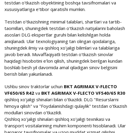
testdan o'tkazish obyektining boshqa tavsifnomalari va
xususiyatlariga e'tibor qaratishi mumkin.
Testdan o'tkazishning minimal talablari, shartlari va tartib-
taomillari, shuningdek testdan o'tkazish natijalarini baholash
asoslari DLG ekspertlar guruhi bilan kelishilgan holda
aniqlanadi. Ular texnologiyaning tan olingan qoidalariga,
shuningdek ilmiy va qishloq xo'jaligi bilimlari va talablariga
javob beradi. Muvaffaqiyatli testdan o'tkazish sinovlar
haqidagi hisobotini e'lon qilish, shuningdek berilgan kundan
boshlab besh yil davomida amal qiladigan sinov belgisini
berish bilan yakunlanadi.
Ushbu sinov traktorlar uchun
BKT AGRIMAX V-FLECTO
VF650/65 R42
va
BKT AGRIMAX V-FLECTO VF540/65 R30
qishloq xo'jaligi shinalari bilan o'tkazildi. DLG "Resurslarni
himoya qilish" va "Foydalanishdagi qulaylik" testdan o'tkazish
modullari sinovdan o'tkazildi.
Qishloq xo'jaligi shinalari qishloq xo'jaligi texnikasi va
transport vositalarining muhim komponenti hisoblanadi. Ular
barqaror tavsifnomalar va uzoq muddat xizmat qilishni