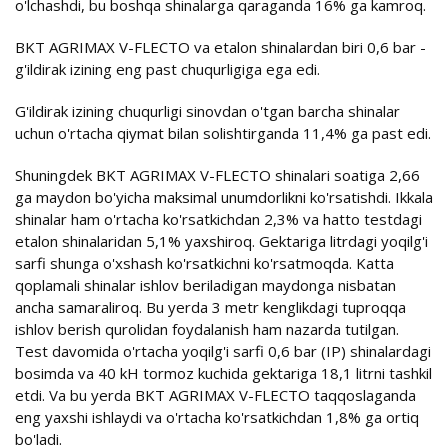
o'lchashdi, bu boshqa shinalarga qaraganda 16% ga kamroq.
BKT AGRIMAX V-FLECTO va etalon shinalardan biri 0,6 bar -
g'ildirak izining eng past chuqurligiga ega edi.
G'ildirak izining chuqurligi sinovdan o'tgan barcha shinalar
uchun o'rtacha qiymat bilan solishtirganda 11,4% ga past edi.
Shuningdek BKT AGRIMAX V-FLECTO shinalari soatiga 2,66
ga maydon bo'yicha maksimal unumdorlikni ko'rsatishdi. Ikkala
shinalar ham o'rtacha ko'rsatkichdan 2,3% va hatto testdagi
etalon shinalaridan 5,1% yaxshiroq. Gektariga litrdagi yoqilg'i
sarfi shunga o'xshash ko'rsatkichni ko'rsatmoqda. Katta
qoplamali shinalar ishlov beriladigan maydonga nisbatan
ancha samaraliroq. Bu yerda 3 metr kenglikdagi tuproqqa
ishlov berish qurolidan foydalanish ham nazarda tutilgan.
Test davomida o'rtacha yoqilg'i sarfi 0,6 bar (IP) shinalardagi
bosimda va 40 kH tormoz kuchida gektariga 18,1 litrni tashkil
etdi. Va bu yerda BKT AGRIMAX V-FLECTO taqqoslaganda
eng yaxshi ishlaydi va o'rtacha ko'rsatkichdan 1,8% ga ortiq
bo'ladi.