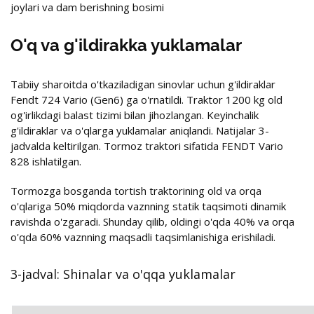
joylari va dam berishning bosimi
O'q va g'ildirakka yuklamalar
Tabiiy sharoitda o'tkaziladigan sinovlar uchun g'ildiraklar
Fendt 724 Vario (Gen6) ga o'rnatildi. Traktor 1200 kg old
og'irlikdagi balast tizimi bilan jihozlangan. Keyinchalik
g'ildiraklar va o'qlarga yuklamalar aniqlandi. Natijalar 3-
jadvalda keltirilgan. Tormoz traktori sifatida FENDT Vario
828 ishlatilgan.
Tormozga bosganda tortish traktorining old va orqa
o'qlariga 50% miqdorda vaznning statik taqsimoti dinamik
ravishda o'zgaradi. Shunday qilib, oldingi o'qda 40% va orqa
o'qda 60% vaznning maqsadli taqsimlanishiga erishiladi.
3-jadval: Shinalar va o'qqa yuklamalar