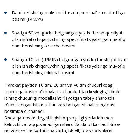
Dam berishning maksimal tarzda (nominal) ruxsat etilgan
bosimi (IPMAX)
Soatiga 50 km gacha belgilangan yuk ko'tarish qobiliyati
bilan ishlab chiqaruvchining spetsifikatsiyalariga muvofiq
dam berishning o'rtacha bosimi
Soatiga 10 km (IPMIN) belgilangan yuk ko'tarish qobiliyati
bilan ishlab chiqaruvchining spetsifikatsiyalariga muvofiq
dam berishning minimal bosimi
Harakat paytida 10 sm, 20 sm va 40 sm chuqurlikdagi
tuproqqa bosim o'lchovlari va harakatdan keyingi g'ildirak
izining chuqurligi modellashtirilayotgan tabiiy sharoitda
o'tkaziladigan ishlar uchun xos bo'lgan shinalarning past
bosimida o'lchanadi.
Sinov qatnovlari tegishli qishloq xo'jaligi yerlarida mos
keluvchi va taqqoslanadigan sharoitlarda o'tkaziladi. Sinov
maydonchalari yetarlicha katta, bir xil, tekis va ishlarni