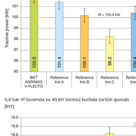
0,6 bar IP bosimda va 40 kH tormoz kuchida tortish quvvati
[kVt]