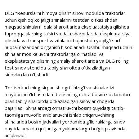
DLG "Resurslarni himoya qilish" sinov modulida traktorlar
uchun qishloq xo'jaligi shinalarini testdan o'tkazishdan
maqsad shinalarni dala sharoitlarida ekspluatatsiya qilishda
tuproqqa ularning ta'siri va dala sharoitlarida ekspluatatsiya
qilishda va transport vazifalarini bajarishda yoqilg'i sarfi
nuqtai nazaridan o'rganish hisoblanadi. Ushbu maqsad uchun
shinalar mos keluvchi traktorlarga o'rnatiladi va
ekspluatatsiya qilishning amaliy sharoitlarida va DLG rolling
test sinov stendida tabiiy sharoitda o'tkaziladigan
sinovlardan o'tishadi.
Tortish kuchining sirpanish egri chizig'i va shinalar izi
maydonini o'lchash dam berishning uchta bosim sozlamalari
bilan tabiiy sharoitda o'tkaziladigan sinovlar chog'ida
bajariladi. Shinalardagi o'rnatiluvchi bosim quyidagi tartib-
taomilga muvofiq aniqlanuvchi ishlab chiqaruvchining
shinalarida bosim jadvallari yordamida g'ildiraklarga sinov
paytida amalda qo'llanilgan yuklamalarga bo'g'liq ravishda
aniqlanadi: