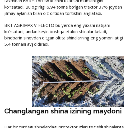
taxminan 68 kH tortish kuchini uzatishi mumkinligini
ko'rsatadi. Bu og'irligi 6,94 tonna bo'lgan traktor 37% joydan
jilmay aylanish bilan o'z ortidan tortishini anglatadi.
BKT AGRIMAX V-FLECTO bu yerda eng yaxshi natijani
ko'rsatadi, undan keyin boshqa etalon shinalar keladi,
binobarin sinovdan o'tgan oltita shinalarning eng yomoni atigi
5,4 tonnani avj oldiradi.
Changlangan shina izining maydoni
Har bir turdagi shinalardagi protektor izlari tegishli shinalarga