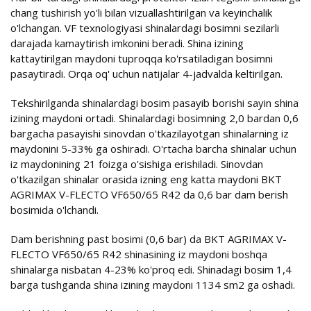
chang tushirish yo'li bilan vizuallashtirilgan va keyinchalik
o'lchangan. VF texnologiyasi shinalardagi bosimni sezilarli
darajada kamaytirish imkonini beradi. Shina izining
kattaytirilgan maydoni tuproqqa ko'rsatiladigan bosimni
pasaytiradi. Orqa oq' uchun natijalar 4-jadvalda keltirilgan.
Tekshirilganda shinalardagi bosim pasayib borishi sayin shina
izining maydoni ortadi. Shinalardagi bosimning 2,0 bardan 0,6
bargacha pasayishi sinovdan o'tkazilayotgan shinalarning iz
maydonini 5-33% ga oshiradi. O'rtacha barcha shinalar uchun
iz maydonining 21 foizga o'sishiga erishiladi. Sinovdan
o'tkazilgan shinalar orasida izning eng katta maydoni BKT
AGRIMAX V-FLECTO VF650/65 R42 da 0,6 bar dam berish
bosimida o'lchandi.
Dam berishning past bosimi (0,6 bar) da BKT AGRIMAX V-
FLECTO VF650/65 R42 shinasining iz maydoni boshqa
shinalarga nisbatan 4-23% ko'proq edi. Shinadagi bosim 1,4
barga tushganda shina izining maydoni 1134 sm2 ga oshadi.