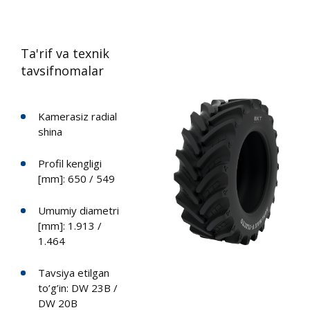
Ta'rif va texnik
tavsifnomalar
Kamerasiz radial
shina
Profil kengligi
[mm]: 650 / 549
Umumiy diametri
[mm]: 1.913 /
1.464
Tavsiya etilgan
to’g’in: DW 23B /
DW 20B