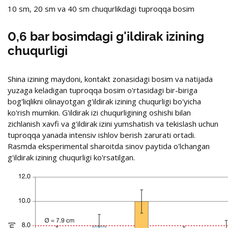
10 sm, 20 sm va 40 sm chuqurlikdagi tuproqqa bosim
0,6 bar bosimdagi g'ildirak izining
chuqurligi
Shina izining maydoni, kontakt zonasidagi bosim va natijada
yuzaga keladigan tuproqqa bosim o'rtasidagi bir-biriga
bog'liqlikni olinayotgan g'ildirak izining chuqurligi bo'yicha
ko'rish mumkin. G'ildirak izi chuqurligining oshishi bilan
zichlanish xavfi va g'ildirak izini yumshatish va tekislash uchun
tuproqqa yanada intensiv ishlov berish zarurati ortadi.
Rasmda eksperimental sharoitda sinov paytida o'lchangan
g'ildirak izining chuqurligi ko'rsatilgan.