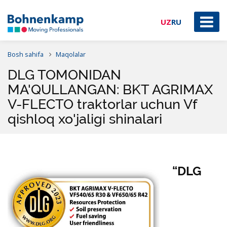
UZ
RU
Bosh sahifa
Maqolalar
DLG TOMONIDAN
MA'QULLANGAN: BKT AGRIMAX
V-FLECTO traktorlar uchun Vf
qishloq xo'jaligi shinalari
“DLG