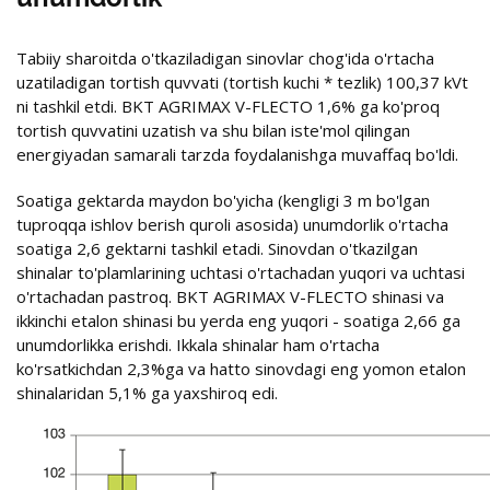
Tabiiy sharoitda o'tkaziladigan sinovlar chog'ida o'rtacha
uzatiladigan tortish quvvati (tortish kuchi * tezlik) 100,37 kVt
ni tashkil etdi. BKT AGRIMAX V-FLECTO 1,6% ga ko'proq
tortish quvvatini uzatish va shu bilan iste'mol qilingan
energiyadan samarali tarzda foydalanishga muvaffaq bo'ldi.
Soatiga gektarda maydon bo'yicha (kengligi 3 m bo'lgan
tuproqqa ishlov berish quroli asosida) unumdorlik o'rtacha
soatiga 2,6 gektarni tashkil etadi. Sinovdan o'tkazilgan
shinalar to'plamlarining uchtasi o'rtachadan yuqori va uchtasi
o'rtachadan pastroq. BKT AGRIMAX V-FLECTO shinasi va
ikkinchi etalon shinasi bu yerda eng yuqori - soatiga 2,66 ga
unumdorlikka erishdi. Ikkala shinalar ham o'rtacha
ko'rsatkichdan 2,3%ga va hatto sinovdagi eng yomon etalon
shinalaridan 5,1% ga yaxshiroq edi.