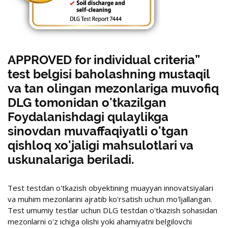
APPROVED for individual criteria”
test belgisi baholashning mustaqil
va tan olingan mezonlariga muvofiq
DLG tomonidan o'tkazilgan
Foydalanishdagi qulaylikga
sinovdan muvaffaqiyatli o'tgan
qishloq xo'jaligi mahsulotlari va
uskunalariga beriladi.
Test testdan o'tkazish obyektining muayyan innovatsiyalari
va muhim mezonlarini ajratib ko'rsatish uchun mo'ljallangan.
Test umumiy testlar uchun DLG testdan o'tkazish sohasidan
mezonlarni o'z ichiga olishi yoki ahamiyatni belgilovchi