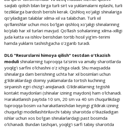
saqlab qolish bilan birga turli sirt va yuklamalarni eplashi, turli
tezliklarga bardosh berishi kerak. Qishloq xo'jaligi shinalariga
qo'yiladigan talablar xilma-xil va talabchan. Turli xil
qo'llanishlar uchun mos bo'lgan qishloq xo'jaligi shinalarining
ko'plab har xil turlari mavjud. Qo'llash sohalarining xilma-xilligi
juda katta va ishlov berishdan tortib hosil yig'im-terimi
hamda yuklarni tashishgacha o'zgarib turadi.
DLG "Resurslarni himoya qilish" testdan o'tkazish
moduli
shinalarning tuproqqa ta'sirini va amaliy sharoitlarda
yoqilg'i sarfini o'lchashni o'z ichiga oladi. Shu maqsadda
shinalarga dam berishning uchta har xil bosimlari uchun
g'ildiraklardagi doimiy yuklamalarda tortish kuchining
sirpanish egri chizig'i aniqlanadi. G'ildiraklarning tegishli
kontakt maydonlari (shinalar izining maydoni) ham o'lchanadi.
Harakatlanish paytida 10 sm, 20 sm va 40 sm chuqurlikdagi
tuproqqa bosim va harakatlanishdan keyingi g'ildirak izining
chuqurligi modellashtiriluvchi tabiiy sharoitda o’tkaziladigan
ishlar uchun xos bo'lgan shinalarlardagi past bosimda
o'lchanadi. Bundan tashqari, yoqilg'i sarfi tabiiy sharoitda