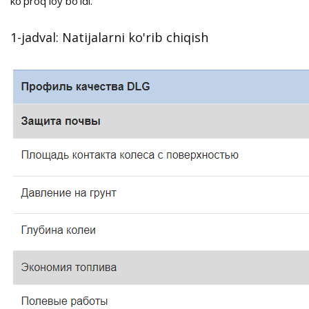
ko'proq loy bo'ldi.
1-jadval: Natijalarni ko'rib chiqish