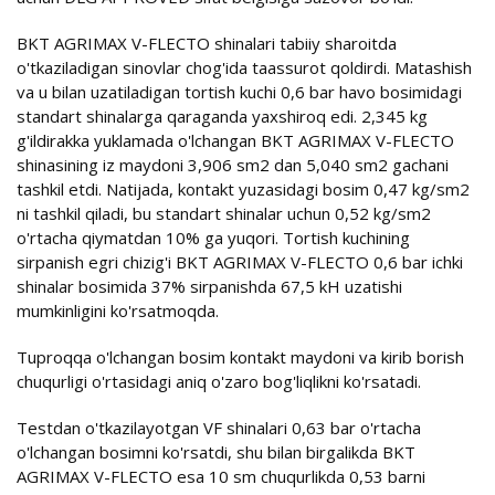
BKT AGRIMAX V-FLECTO shinalari tabiiy sharoitda
o'tkaziladigan sinovlar chog'ida taassurot qoldirdi. Matashish
va u bilan uzatiladigan tortish kuchi 0,6 bar havo bosimidagi
standart shinalarga qaraganda yaxshiroq edi. 2,345 kg
g'ildirakka yuklamada o'lchangan BKT AGRIMAX V-FLECTO
shinasining iz maydoni 3,906 sm2 dan 5,040 sm2 gachani
tashkil etdi. Natijada, kontakt yuzasidagi bosim 0,47 kg/sm2
ni tashkil qiladi, bu standart shinalar uchun 0,52 kg/sm2
o'rtacha qiymatdan 10% ga yuqori. Tortish kuchining
sirpanish egri chizig'i BKT AGRIMAX V-FLECTO 0,6 bar ichki
shinalar bosimida 37% sirpanishda 67,5 kH uzatishi
mumkinligini ko'rsatmoqda.
Tuproqqa o'lchangan bosim kontakt maydoni va kirib borish
chuqurligi o'rtasidagi aniq o'zaro bog'liqlikni ko'rsatadi.
Testdan o'tkazilayotgan VF shinalari 0,63 bar o'rtacha
o'lchangan bosimni ko'rsatdi, shu bilan birgalikda BKT
AGRIMAX V-FLECTO esa 10 sm chuqurlikda 0,53 barni