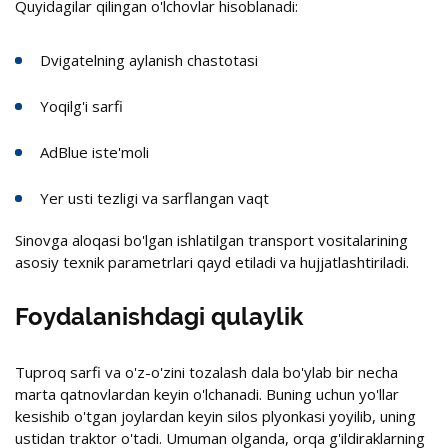
Quyidagilar qilingan o'lchovlar hisoblanadi:
Dvigatelning aylanish chastotasi
Yoqilg'i sarfi
AdBlue iste'moli
Yer usti tezligi va sarflangan vaqt
Sinovga aloqasi bo'lgan ishlatilgan transport vositalarining
asosiy texnik parametrlari qayd etiladi va hujjatlashtiriladi.
Foydalanishdagi qulaylik
Tuproq sarfi va o'z-o'zini tozalash dala bo'ylab bir necha
marta qatnovlardan keyin o'lchanadi. Buning uchun yo'llar
kesishib o'tgan joylardan keyin silos plyonkasi yoyilib, uning
ustidan traktor o'tadi. Umuman olganda, orqa g'ildiraklarning