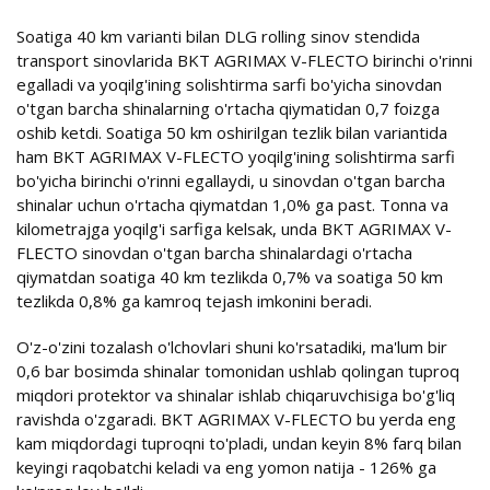
Soatiga 40 km varianti bilan DLG rolling sinov stendida
transport sinovlarida BKT AGRIMAX V-FLECTO birinchi o'rinni
egalladi va yoqilg'ining solishtirma sarfi bo'yicha sinovdan
o'tgan barcha shinalarning o'rtacha qiymatidan 0,7 foizga
oshib ketdi. Soatiga 50 km oshirilgan tezlik bilan variantida
ham BKT AGRIMAX V-FLECTO yoqilg'ining solishtirma sarfi
bo'yicha birinchi o'rinni egallaydi, u sinovdan o'tgan barcha
shinalar uchun o'rtacha qiymatdan 1,0% ga past. Tonna va
kilometrajga yoqilg'i sarfiga kelsak, unda BKT AGRIMAX V-
FLECTO sinovdan o'tgan barcha shinalardagi o'rtacha
qiymatdan soatiga 40 km tezlikda 0,7% va soatiga 50 km
tezlikda 0,8% ga kamroq tejash imkonini beradi.
O'z-o'zini tozalash o'lchovlari shuni ko'rsatadiki, ma'lum bir
0,6 bar bosimda shinalar tomonidan ushlab qolingan tuproq
miqdori protektor va shinalar ishlab chiqaruvchisiga bo'g'liq
ravishda o'zgaradi. BKT AGRIMAX V-FLECTO bu yerda eng
kam miqdordagi tuproqni to'pladi, undan keyin 8% farq bilan
keyingi raqobatchi keladi va eng yomon natija - 126% ga