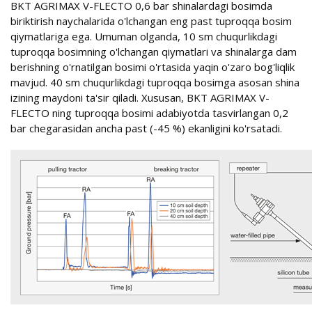
BKT AGRIMAX V-FLECTO 0,6 bar shinalardagi bosimda
biriktirish naychalarida o'lchangan eng past tuproqqa bosim
qiymatlariga ega. Umuman olganda, 10 sm chuqurlikdagi
tuproqqa bosimning o'lchangan qiymatlari va shinalarga dam
berishning o'rnatilgan bosimi o'rtasida yaqin o'zaro bog'liqlik
mavjud. 40 sm chuqurlikdagi tuproqqa bosimga asosan shina
izining maydoni ta'sir qiladi. Xususan, BKT AGRIMAX V-
FLECTO ning tuproqqa bosimi adabiyotda tasvirlangan 0,2
bar chegarasidan ancha past (-45 %) ekanligini ko'rsatadi.