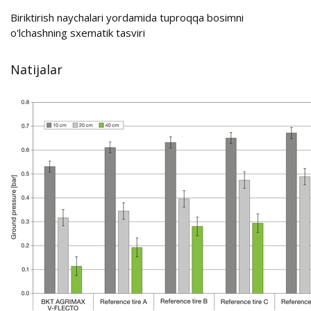
Biriktirish naychalari yordamida tuproqqa bosimni
o'lchashning sxematik tasviri
Natijalar