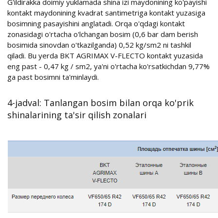
G'ildirakka doimiy yuklamada shina izi maydonining ko'payishi
kontakt maydonining kvadrat santimetriga kontakt yuzasiga
bosimning pasayishini anglatadi. Orqa o'qdagi kontakt
zonasidagi o'rtacha o'lchangan bosim (0,6 bar dam berish
bosimida sinovdan o'tkazilganda) 0,52 kg/sm2 ni tashkil
qiladi. Bu yerda BKT AGRIMAX V-FLECTO kontakt yuzasida
eng past - 0,47 kg / sm2, ya'ni o'rtacha ko'rsatkichdan 9,77%
ga past bosimni ta'minlaydi.
4-jadval: Tanlangan bosim bilan orqa ko'prik
shinalarining ta'sir qilish zonalari