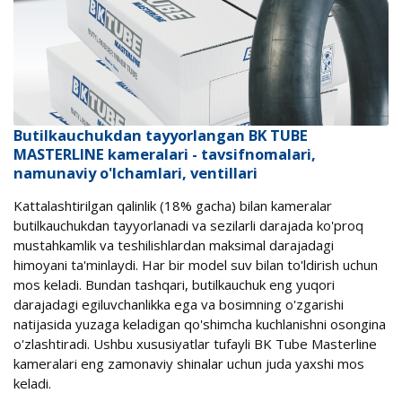
Butilkauchukdan tayyorlangan BK TUBE
MASTERLINE kameralari - tavsifnomalari,
namunaviy o'lchamlari, ventillari
Kattalashtirilgan qalinlik (18% gacha) bilan kameralar
butilkauchukdan tayyorlanadi va sezilarli darajada ko'proq
mustahkamlik va teshilishlardan maksimal darajadagi
himoyani ta'minlaydi. Har bir model suv bilan to'ldirish uchun
mos keladi. Bundan tashqari, butilkauchuk eng yuqori
darajadagi egiluvchanlikka ega va bosimning o'zgarishi
natijasida yuzaga keladigan qo'shimcha kuchlanishni osongina
o'zlashtiradi. Ushbu xususiyatlar tufayli BK Tube Masterline
kameralari eng zamonaviy shinalar uchun juda yaxshi mos
keladi.