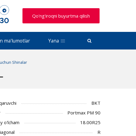
Qo'ng'iroqni buyurtma qilish
 30
n ma'lumotlar
Yana
i uchun Shinalar
L
iqaruvchi
BKT
r
Portmax PM 90
y o'lcham
18.00R25
Diagonal
R