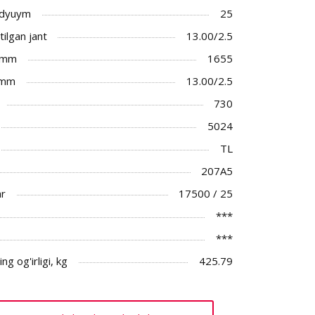
 dyuym
25
ilgan jant
13.00/2.5
 mm
1655
 mm
13.00/2.5
730
5024
TL
207A5
ar
17500 / 25
***
***
ng og'irligi, kg
425.79