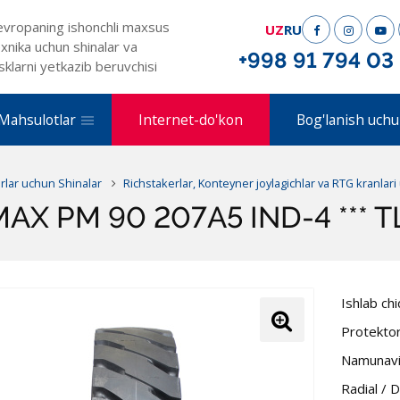
evropaning ishonchli maxsus
UZ
RU
xnika uchun shinalar va
+998 91 794 03
sklarni yetkazib beruvchisi
Mahsulotlar
Internet-do'kon
Bog'lanish uchu
erlar uchun Shinalar
Richstakerlar, Konteyner joylagichlar va RTG kranlar
AX PM 90 207A5 IND-4 *** T
Ishlab ch
Protekto
Namunavi
Radial / 