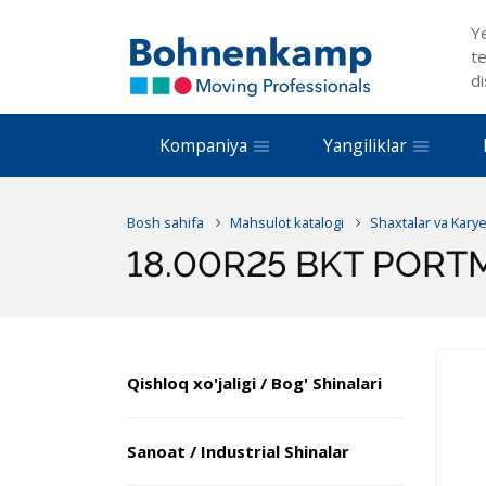
Y
te
di
Kompaniya
Yangiliklar
Bosh sahifa
Mahsulot katalogi
Shaxtalar va Kary
18.00R25 BKT PORTM
Qishloq xo'jaligi / Bog' Shinalari
Sanoat / Industrial Shinalar