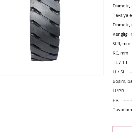
Diametr,
Tavsiya et
Diametr,
Kengligi,
SLR, mm
RC, mm
TL / TT
LI / SI
Bosim, b
LI/PR
PR
Tovarlarni