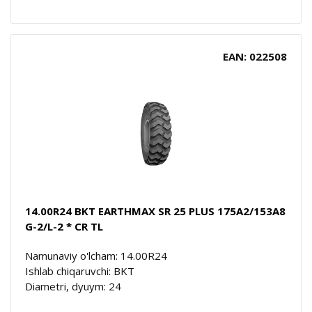
EAN: 022508
14.00R24 BKT EARTHMAX SR 25 PLUS 175A2/153A8
G-2/L-2 * CR TL
Namunaviy o'lcham: 14.00R24
Ishlab chiqaruvchi: BKT
Diametri, dyuym: 24