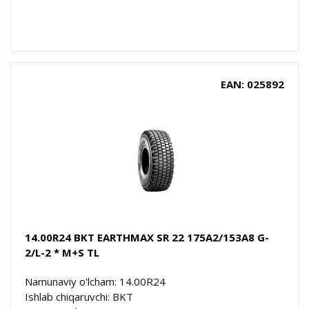
EAN: 025892
14.00R24 BKT EARTHMAX SR 22 175A2/153A8 G-
2/L-2 * M+S TL
Namunaviy o'lcham: 14.00R24
Ishlab chiqaruvchi: BKT