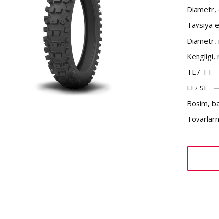
Diametr,
Tavsiya et
Diametr,
Kengligi,
TL / TT
LI / SI
Bosim, b
Tovarlarni