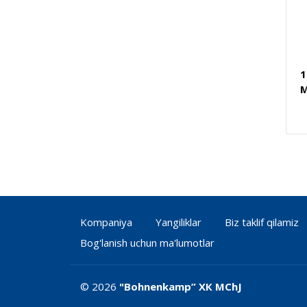
1
M
Kompaniya
Yangiliklar
Biz taklif qilamiz
Bog'lanish uchun ma'lumotlar
© 2026
"Bohnenkamp” ХК MChJ