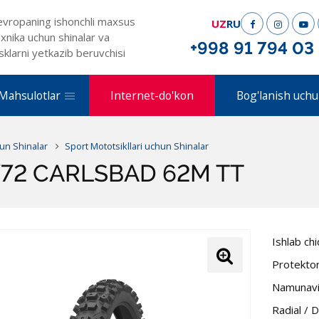
evropaning ishonchli maxsus
UZ
RU
xnika uchun shinalar va
+998 91 794 03
sklarni yetkazib beruvchisi
Mahsulotlar
Internet-do'kon
Bog'lanish uchu
un Shinalar
Sport Mototsikllari uchun Shinalar
772 CARLSBAD 62M TT
Ishlab ch
Protekto
Namunavi
Radial / 