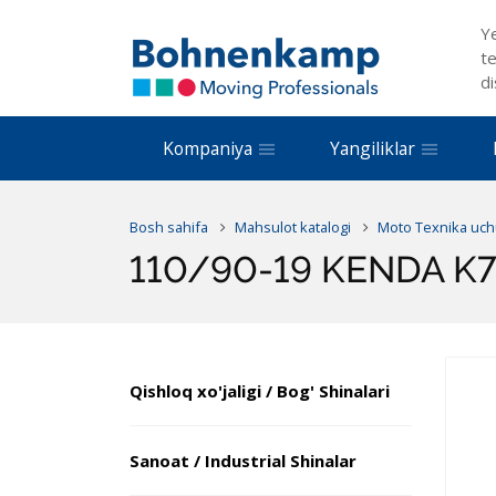
Y
te
di
Kompaniya
Yangiliklar
Bosh sahifa
Mahsulot katalogi
Moto Texnika uch
110/90-19 KENDA K
Qishloq xo'jaligi / Bog' Shinalari
Sanoat / Industrial Shinalar