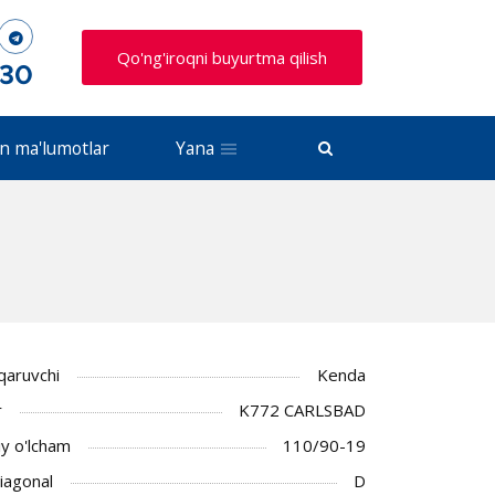
Qo'ng'iroqni buyurtma qilish
 30
n ma'lumotlar
Yana
iqaruvchi
Kenda
r
K772 CARLSBAD
y o'lcham
110/90-19
Diagonal
D