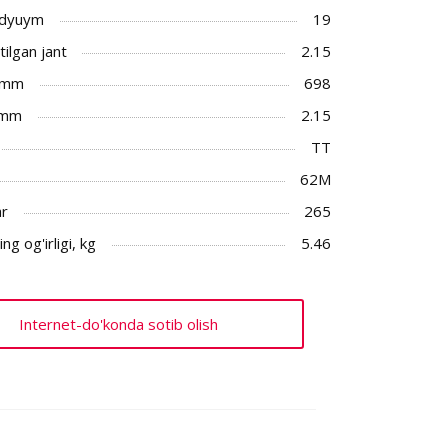
 dyuym
19
ilgan jant
2.15
 mm
698
 mm
2.15
TT
62M
ar
265
ng og'irligi, kg
5.46
Internet-do'konda sotib olish