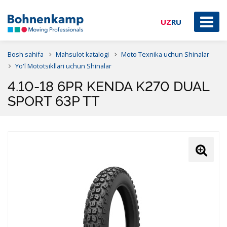
UZ
RU
Bosh sahifa
Mahsulot katalogi
Moto Texnika uchun Shinalar
Yo'l Mototsikllari uchun Shinalar
4.10-18 6PR KENDA K270 DUAL
SPORT 63P TT