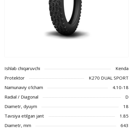
Ishlab chiqaruvchi
Kenda
Protektor
K270 DUAL SPORT
Namunaviy o'lcham
4.10-18
Radial / Diagonal
D
Diametr, dyuym
18
Tavsiya etilgan jant
1.85
Diametr, mm
643