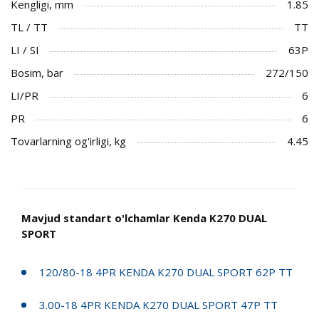
Kengligi, mm
1.85
TL / TT
TT
LI / SI
63P
Bosim, bar
272/150
LI/PR
6
PR
6
Tovarlarning og'irligi, kg
4.45
Mavjud standart o'lchamlar Kenda K270 DUAL
SPORT
120/80-18 4PR KENDA K270 DUAL SPORT 62P TT
3.00-18 4PR KENDA K270 DUAL SPORT 47P TT