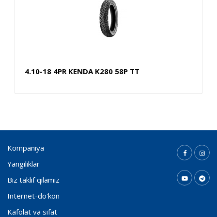
4.10-18 4PR KENDA K280 58P TT
Kompaniya
Yangiliklar
Biz taklif qilamiz
Internet-do'kon
Kafolat va sifat