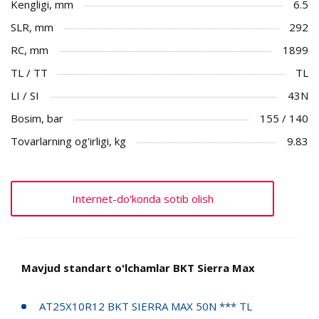
Kengligi, mm
6.5
SLR, mm
292
RC, mm
1899
TL / TT
TL
LI / SI
43N
Bosim, bar
155 / 140
Tovarlarning og'irligi, kg
9.83
Internet-do'konda sotib olish
Mavjud standart o'lchamlar BKT Sierra Max
AT25X10R12 BKT SIERRA MAX 50N *** TL