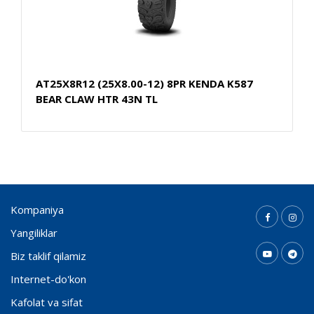
AT25X8R12 (25X8.00-12) 8PR KENDA K587
BEAR CLAW HTR 43N TL
Kompaniya
Yangiliklar
Biz taklif qilamiz
Internet-do'kon
Kafolat va sifat