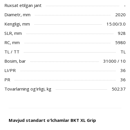
Ruxsat etilgan jant
-
Diametr, mm
2020
Kengligi, mm
15.00/3.0
SLR, mm
928
RC, mm
5980
TL / TT
TL
Bosim, bar
31000 / 10
LI/PR
36
PR
36
Tovarlarning og'irligi, kg
502.37
Mavjud standart o'lchamlar BKT XL Grip