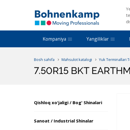
Y
te
di
Kompaniya
Yangiliklar
Bosh sahifa
Mahsulot katalogi
Yuk Terminallari 
7.50R15 BKT EARTHMA
Qishloq xo'jaligi / Bog' Shinalari
Sanoat / Industrial Shinalar