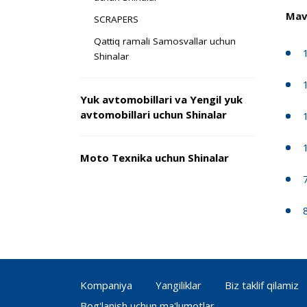
Mav
SCRAPERS
Qattiq ramali Samosvallar uchun
Shinalar
Yuk avtomobillari va Yengil yuk
avtomobillari uchun Shinalar
Moto Texnika uchun Shinalar
Kompaniya
Yangiliklar
Biz taklif qilamiz
Bog'lanish uchun ma'lumotlar