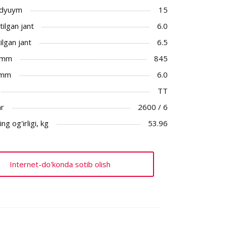
 dyuym
15
ilgan jant
6.0
ilgan jant
6.5
 mm
845
 mm
6.0
TT
ar
2600 / 6
ng og'irligi, kg
53.96
Internet-do'konda sotib olish