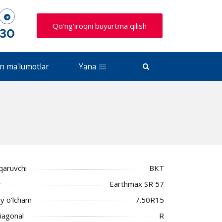
Qo'ng'iroqni buyurtma qilish
 30
n ma'lumotlar
Yana
iqaruvchi
BKT
r
Earthmax SR 57
y o'lcham
7.50R15
Diagonal
R