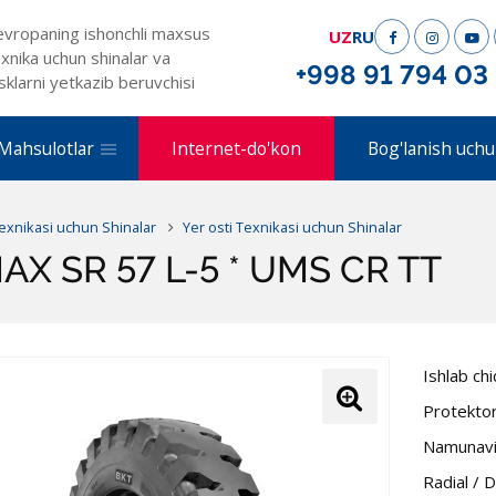
evropaning ishonchli maxsus
UZ
RU
xnika uchun shinalar va
+998 91 794 03
sklarni yetkazib beruvchisi
Mahsulotlar
Internet-do'kon
Bog'lanish uchu
Texnikasi uchun Shinalar
Yer osti Texnikasi uchun Shinalar
X SR 57 L-5 * UMS CR TT
Ishlab ch
Protekto
Namunavi
Radial / 