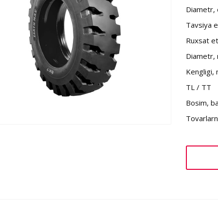
Diametr,
Tavsiya et
Ruxsat et
Diametr,
Kengligi,
TL / TT
Bosim, b
Tovarlarni