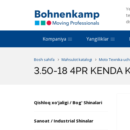
Y
te
di
Kompaniya
Yangiliklar
Bosh sahifa
Mahsulot katalogi
Moto Texnika uch
3.50-18 4PR KENDA 
Qishloq xo'jaligi / Bog' Shinalari
Sanoat / Industrial Shinalar