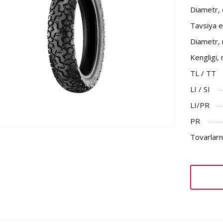
Diametr,
Tavsiya et
Diametr,
Kengligi,
TL / TT
LI / SI
LI/PR
PR
Tovarlarni