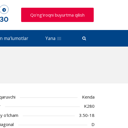
Qo'ng'iroqni buyurtma qilish
 30
n ma'lumotlar
Yana
iqaruvchi
Kenda
r
K280
y o'lcham
3.50-18
Diagonal
D