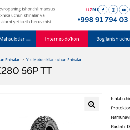
evropaning ishonchli maxsus
UZ
RU
xnika uchun shinalar va
+998 91 794 03
sklarni yetkazib beruvchisi
Mahsulotlar
Internet-do'kon
Bog'lanish uchu
un Shinalar
Yo'l Mototsikllari uchun Shinalar
K280 56P TT
Ishlab ch
Protekto
Namunavi
Radial / 