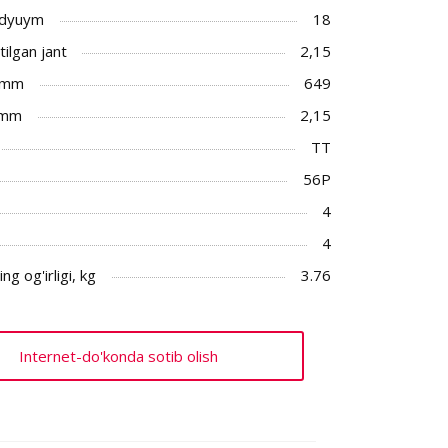
 dyuym
18
ilgan jant
2,15
 mm
649
 mm
2,15
TT
56P
4
4
ng og'irligi, kg
3.76
Internet-do'konda sotib olish