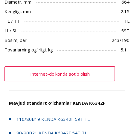
Diametr, mm
664
Kengligi, mm
2.15
TL / TT
TL
LI / SI
59T
Bosim, bar
243/190
Tovarlarning og'irligi, kg
5.11
Internet-do'konda sotib olish
Mavjud standart o'lchamlar KENDA K6342F
110/80B19 KENDA K6342F 59T TL
90/90B21 KENDA K6342F 54T TL