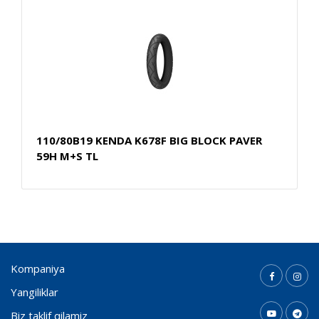
110/80B19 KENDA K678F BIG BLOCK PAVER
59H M+S TL
Kompaniya
Yangiliklar
Biz taklif qilamiz