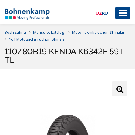
UZ
RU
Bosh sahifa
Mahsulot katalogi
Moto Texnika uchun Shinalar
Yo'l Mototsikllari uchun Shinalar
110/80B19 KENDA K6342F 59T
TL