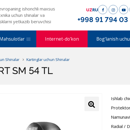
evropaning ishonchli maxsus
UZ
RU
xnika uchun shinalar va
+998 91 794 03
sklarni yetkazib beruvchisi
Mahsulotlar
Internet-do'kon
Bog'lanish uchu
un Shinalar
Kartinglar uchun Shinalar
RT SM 54 TL
Ishlab ch
Protekto
Namunavi
Radial / 