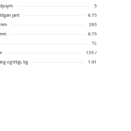
 dyuym
5
ilgan jant
6.75
 mm
295
 mm
6.75
TL
ar
135 /
ng og'irligi, kg
1.91