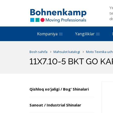
Y
te
di
Kompaniya
Yangiliklar
Bosh sahifa
Mahsulot katalogi
Moto Texnika uch
11X7.10-5 BKT GO KA
Qishloq xo'jaligi / Bog' Shinalari
Sanoat / Industrial Shinalar