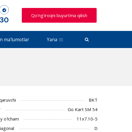
Qo'ng'iroqni buyurtma qilish
 30
n ma'lumotlar
Yana
iqaruvchi
BKT
r
Go Kart SM 54
y o'lcham
11x7.10-5
Diagonal
D