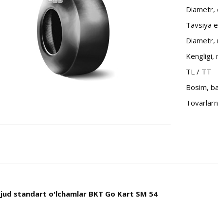
Diametr,
Tavsiya et
Diametr,
Kengligi,
TL / TT
Bosim, b
Tovarlarni
jud standart o'lchamlar BKT Go Kart SM 54