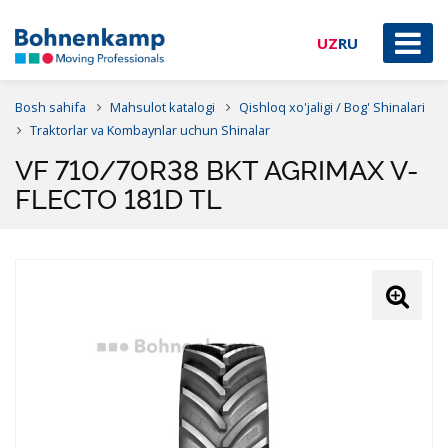
UZ
RU
Bosh sahifa
Mahsulot katalogi
Qishloq xo'jaligi / Bog' Shinalari
Traktorlar va Kombaynlar uchun Shinalar
VF 710/70R38 BKT AGRIMAX V-
FLECTO 181D TL