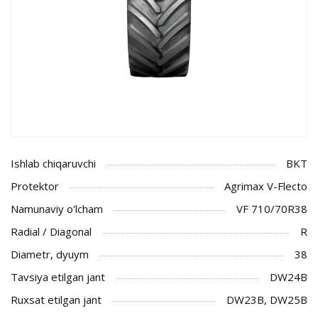
Ishlab chiqaruvchi
BKT
Protektor
Agrimax V-Flecto
Namunaviy o'lcham
VF 710/70R38
Radial / Diagonal
R
Diametr, dyuym
38
Tavsiya etilgan jant
DW24B
Ruxsat etilgan jant
DW23B, DW25B