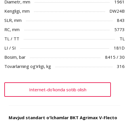
Diametr, mm
1961
Kengligi, mm
DW24B
SLR, mm
843
RC, mm
5773
TL / TT
TL
LI / SI
181D
Bosim, bar
8415 / 30
Tovarlarning og'irligi, kg
316
Internet-do'konda sotib olish
Mavjud standart o'lchamlar BKT Agrimax V-Flecto