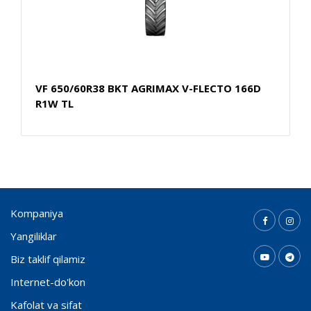
VF 650/60R38 BKT AGRIMAX V-FLECTO 166D
R1W TL
Kompaniya
Yangiliklar
Biz taklif qilamiz
Internet-do'kon
Kafolat va sifat