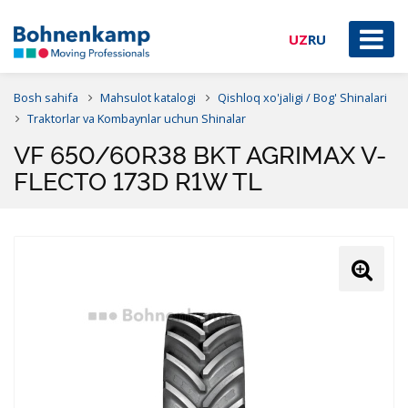
UZ
RU
Bosh sahifa
Mahsulot katalogi
Qishloq xo'jaligi / Bog' Shinalari
Traktorlar va Kombaynlar uchun Shinalar
VF 650/60R38 BKT AGRIMAX V-
FLECTO 173D R1W TL