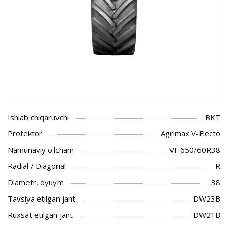
Ishlab chiqaruvchi
BKT
Protektor
Agrimax V-Flecto
Namunaviy o'lcham
VF 650/60R38
Radial / Diagonal
R
Diametr, dyuym
38
Tavsiya etilgan jant
DW23B
Ruxsat etilgan jant
DW21B