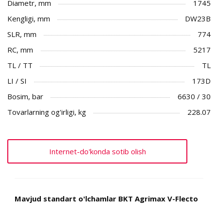
Diametr, mm
1745
Kengligi, mm
DW23B
SLR, mm
774
RC, mm
5217
TL / TT
TL
LI / SI
173D
Bosim, bar
6630 / 30
Tovarlarning og'irligi, kg
228.07
Internet-do'konda sotib olish
Mavjud standart o'lchamlar BKT Agrimax V-Flecto