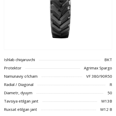
Ishlab chiqaruvchi
BKT
Protektor
Agrimax Spargo
Namunaviy o'lcham
VF 380/90R50
Radial / Diagonal
R
Diametr, dyuym
50
Tavsiya etilgan jant
W13B
Ruxsat etilgan jant
W12 B