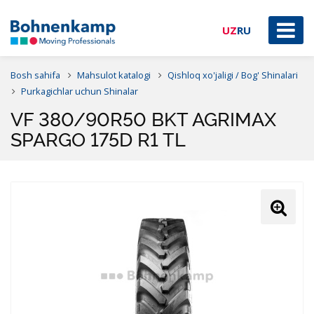
UZ
RU
Bosh sahifa
Mahsulot katalogi
Qishloq xo'jaligi / Bog' Shinalari
Purkagichlar uchun Shinalar
VF 380/90R50 BKT AGRIMAX
SPARGO 175D R1 TL