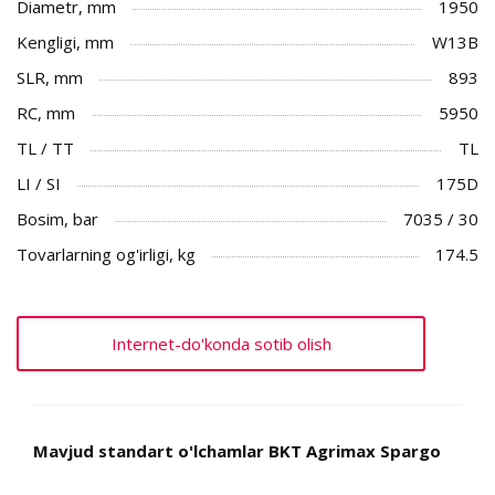
Diametr, mm
1950
Kengligi, mm
W13B
SLR, mm
893
RC, mm
5950
TL / TT
TL
LI / SI
175D
Bosim, bar
7035 / 30
Tovarlarning og'irligi, kg
174.5
Internet-do'konda sotib olish
Mavjud standart o'lchamlar BKT Agrimax Spargo